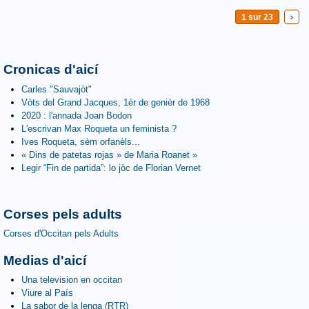
1 sur 23
›
Cronicas d'aicí
Carles "Sauvajòt"
Vòts del Grand Jacques, 1èr de genièr de 1968
2020 : l'annada Joan Bodon
L'escrivan Max Roqueta un feminista ?
Ives Roqueta, sèm orfanèls...
« Dins de patetas rojas » de Maria Roanet »
Legir “Fin de partida”: lo jòc de Florian Vernet
Corses pels adults
Corses d'Occitan pels Adults
Medias d'aicí
Una television en occitan
Viure al País
La sabor de la lenga (RTR)