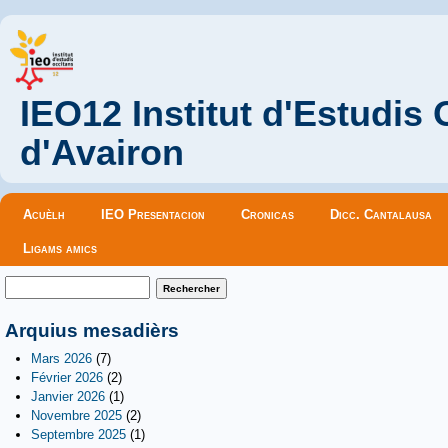
IEO12 Institut d'Estudis
d'Avairon
Menu principal
Acuèlh
IEO Presentacion
Cronicas
Dicc. Cantalausa
Ligams amics
Formulaire de recherche
Rechercher
Arquius mesadièrs
Mars 2026
(7)
Février 2026
(2)
Janvier 2026
(1)
Novembre 2025
(2)
Septembre 2025
(1)