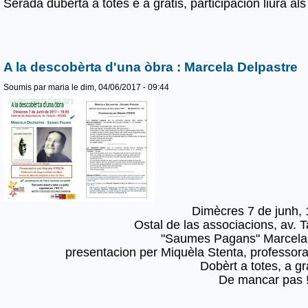
Serada dubèrta a totes e a gràtis, participacion liura als
A la descobèrta d'una òbra : Marcela Delpastre
Soumis par
maria
le dim, 04/06/2017 - 09:44
Dimècres 7 de junh, 
Ostal de las associacions, av. 
"Saumes Pagans" Marcela 
presentacion per Miquèla Stenta, professora
Dobèrt a totes, a grà
De mancar pas 