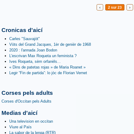
‹
2 sur 23
›
Cronicas d'aicí
Carles "Sauvajòt"
Vòts del Grand Jacques, 1èr de genièr de 1968
2020 : l'annada Joan Bodon
L'escrivan Max Roqueta un feminista ?
Ives Roqueta, sèm orfanèls...
« Dins de patetas rojas » de Maria Roanet »
Legir “Fin de partida”: lo jòc de Florian Vernet
Corses pels adults
Corses d'Occitan pels Adults
Medias d'aicí
Una television en occitan
Viure al País
La sabor de la lenga (RTR)