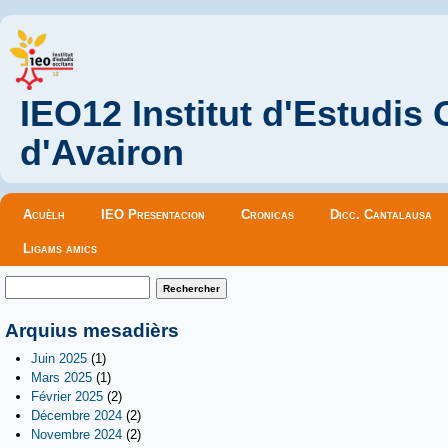
IEO12 Institut d'Estudis
d'Avairon
Menu principal
Acuèlh
IEO Presentacion
Cronicas
Dicc. Cantalausa
Ligams amics
Formulaire de recherche
Rechercher
Arquius mesadièrs
Juin 2025
(1)
Mars 2025
(1)
Février 2025
(2)
Décembre 2024
(2)
Novembre 2024
(2)