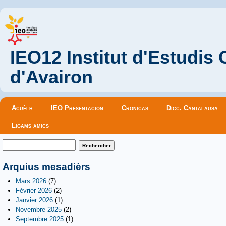
IEO12 Institut d'Estudis
d'Avairon
Menu principal
Acuèlh
IEO Presentacion
Cronicas
Dicc. Cantalausa
Ligams amics
Formulaire de recherche
Rechercher
Arquius mesadièrs
Mars 2026
(7)
Février 2026
(2)
Janvier 2026
(1)
Novembre 2025
(2)
Septembre 2025
(1)