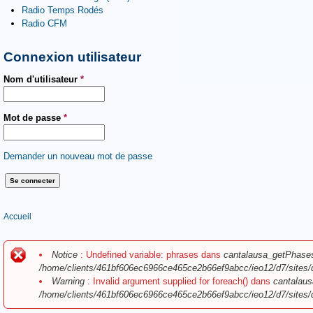
Radio Temps Rodés
Radio CFM
Connexion utilisateur
Nom d'utilisateur
*
Mot de passe
*
Demander un nouveau mot de passe
Vous êtes ici
Accueil
Message d'erreur
Notice
: Undefined variable: phrases dans
cantalausa_getPhase
/home/clients/461bf606ec6966ce465ce2b66ef9abcc/ieo12/d7/sites/
Warning
: Invalid argument supplied for foreach() dans
cantalaus
/home/clients/461bf606ec6966ce465ce2b66ef9abcc/ieo12/d7/sites/