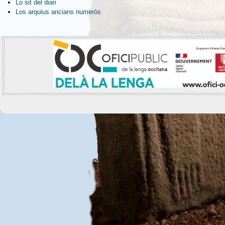
Lo sit del diari
Los arquius ancians numeròs