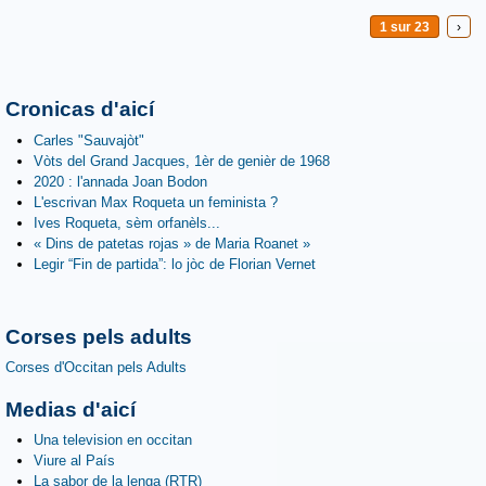
1 sur 23
›
Cronicas d'aicí
Carles "Sauvajòt"
Vòts del Grand Jacques, 1èr de genièr de 1968
2020 : l'annada Joan Bodon
L'escrivan Max Roqueta un feminista ?
Ives Roqueta, sèm orfanèls...
« Dins de patetas rojas » de Maria Roanet »
Legir “Fin de partida”: lo jòc de Florian Vernet
Corses pels adults
Corses d'Occitan pels Adults
Medias d'aicí
Una television en occitan
Viure al País
La sabor de la lenga (RTR)