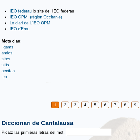
IEO federau
lo site de l'IEO federau
IEO OPM (région Occitanie)
Lo diari de L'IEO OPM
IEO d'Erau
Mots clau:
ligams
amics
sites
sitis
occitan
ieo
Pages
1
2
3
4
5
6
7
8
9
Diccionari de Cantalausa
Picatz las primièras letras del mot.