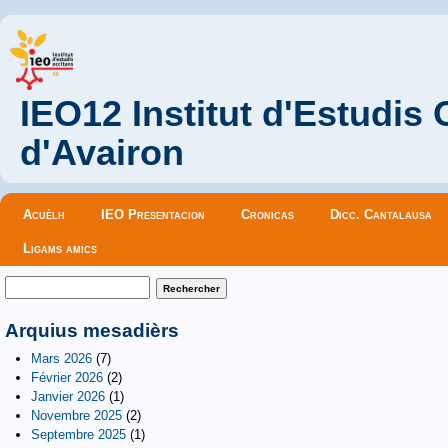
IEO12 Institut d'Estudis
d'Avairon
Menu principal
Acuèlh
IEO Presentacion
Cronicas
Dicc. Cantalausa
Ligams amics
Formulaire de recherche
Rechercher
Arquius mesadièrs
Mars 2026
(7)
Février 2026
(2)
Janvier 2026
(1)
Novembre 2025
(2)
Septembre 2025
(1)