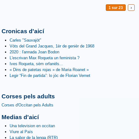
1 sur 23
›
Cronicas d'aicí
Carles "Sauvajòt"
Vòts del Grand Jacques, 1èr de genièr de 1968
2020 : l'annada Joan Bodon
L'escrivan Max Roqueta un feminista ?
Ives Roqueta, sèm orfanèls...
« Dins de patetas rojas » de Maria Roanet »
Legir “Fin de partida”: lo jòc de Florian Vernet
Corses pels adults
Corses d'Occitan pels Adults
Medias d'aicí
Una television en occitan
Viure al País
La sabor de la lenga (RTR)