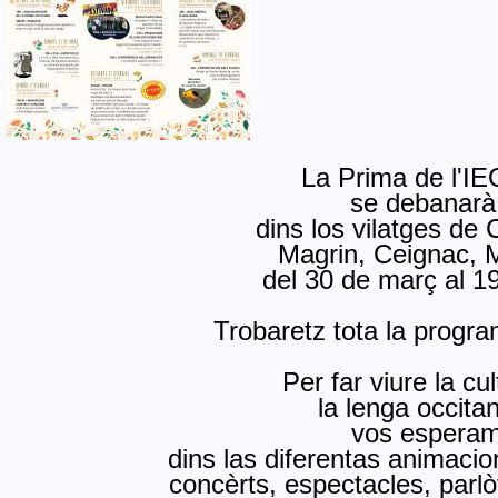
La Prima de l'
se debanar
dins los vilatges de
Magrin, Ceignac, M
del 30 de març al 19 
Trobaretz tota la progra
Per far viure la cu
la lenga occita
vos espera
dins las diferentas animaci
concèrts, espectacles, parlòt