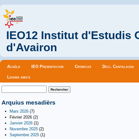
IEO12 Institut d'Estudis
d'Avairon
Menu principal
Acuèlh
IEO Presentacion
Cronicas
Dicc. Cantalausa
Ligams amics
Formulaire de recherche
Rechercher
Arquius mesadièrs
Mars 2026
(7)
Février 2026
(2)
Janvier 2026
(1)
Novembre 2025
(2)
Septembre 2025
(1)