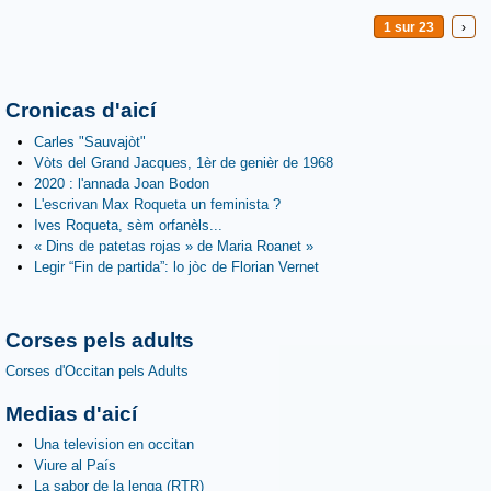
1 sur 23
›
Cronicas d'aicí
Carles "Sauvajòt"
Vòts del Grand Jacques, 1èr de genièr de 1968
2020 : l'annada Joan Bodon
L'escrivan Max Roqueta un feminista ?
Ives Roqueta, sèm orfanèls...
« Dins de patetas rojas » de Maria Roanet »
Legir “Fin de partida”: lo jòc de Florian Vernet
Corses pels adults
Corses d'Occitan pels Adults
Medias d'aicí
Una television en occitan
Viure al País
La sabor de la lenga (RTR)