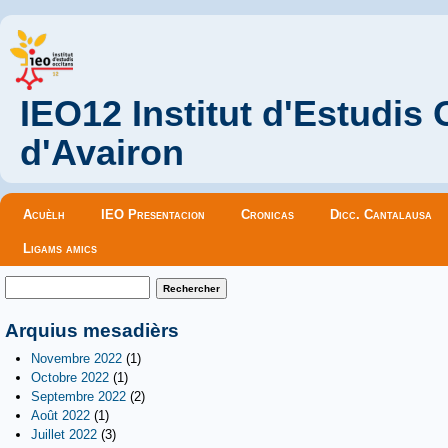
IEO12 Institut d'Estudis
d'Avairon
Menu principal
Acuèlh
IEO Presentacion
Cronicas
Dicc. Cantalausa
Ligams amics
Formulaire de recherche
Rechercher
Arquius mesadièrs
Novembre 2022
(1)
Octobre 2022
(1)
Septembre 2022
(2)
Août 2022
(1)
Juillet 2022
(3)