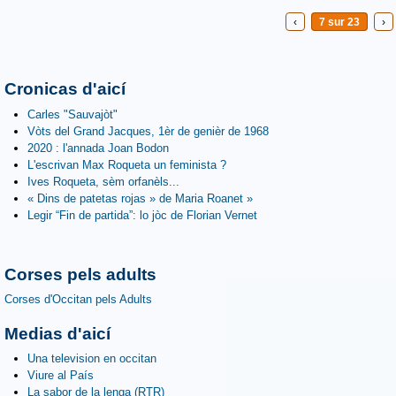
‹
7 sur 23
›
Cronicas d'aicí
Carles "Sauvajòt"
Vòts del Grand Jacques, 1èr de genièr de 1968
2020 : l'annada Joan Bodon
L'escrivan Max Roqueta un feminista ?
Ives Roqueta, sèm orfanèls...
« Dins de patetas rojas » de Maria Roanet »
Legir “Fin de partida”: lo jòc de Florian Vernet
Corses pels adults
Corses d'Occitan pels Adults
Medias d'aicí
Una television en occitan
Viure al País
La sabor de la lenga (RTR)