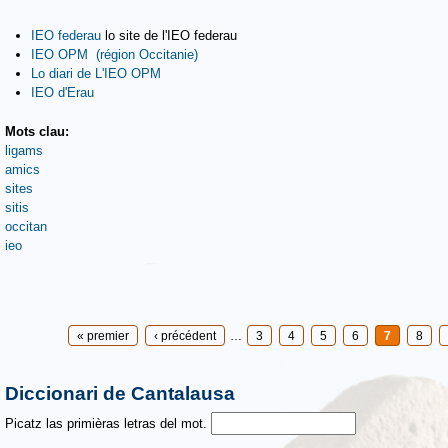
IEO federau
lo site de l'IEO federau
IEO OPM (région Occitanie)
Lo diari de L'IEO OPM
IEO d'Erau
Mots clau:
ligams
amics
sites
sitis
occitan
ieo
Pages
« premier
‹ précédent
…
3
4
5
6
7
8
Diccionari de Cantalausa
Picatz las primièras letras del mot.