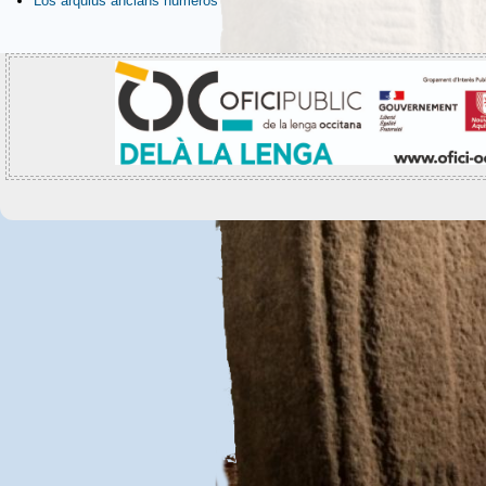
Los arquius ancians numeròs