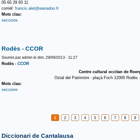
05 65 29 93 11
corrièl:
francis.alet@wanadoo.fr
Mots clau:
seccions
Rodès - CCOR
Soumis par
admin
le dim, 29/09/2013 - 11:27
Rodés
-
CCOR
Centre cultural occitan de Roe
Ostal del Patrimòni - plaçà Foch 12000 Rodés -
Mots clau:
seccions
Pages
1
2
3
4
5
6
7
8
9
Diccionari de Cantalausa