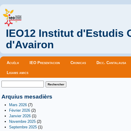
IEO12 Institut d'Estudis
d'Avairon
Menu principal
Acuèlh
IEO Presentacion
Cronicas
Dicc. Cantalausa
Ligams amics
Formulaire de recherche
Rechercher
Arquius mesadièrs
Mars 2026
(7)
Février 2026
(2)
Janvier 2026
(1)
Novembre 2025
(2)
Septembre 2025
(1)