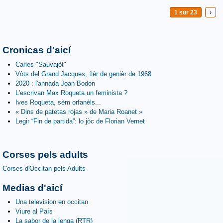
1 sur 23
›
Cronicas d'aicí
Carles "Sauvajòt"
Vòts del Grand Jacques, 1èr de genièr de 1968
2020 : l'annada Joan Bodon
L'escrivan Max Roqueta un feminista ?
Ives Roqueta, sèm orfanèls...
« Dins de patetas rojas » de Maria Roanet »
Legir “Fin de partida”: lo jòc de Florian Vernet
Corses pels adults
Corses d'Occitan pels Adults
Medias d'aicí
Una television en occitan
Viure al País
La sabor de la lenga (RTR)