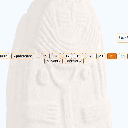
Lire 
emier
‹ précédent
…
15
16
17
18
19
20
21
22
suivant ›
dernier »