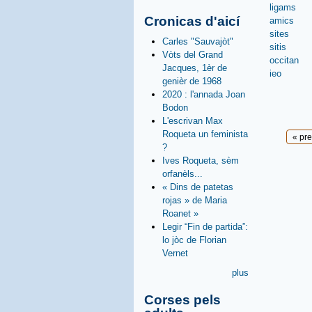
ligams
Cronicas d'aicí
amics
sites
Carles "Sauvajòt"
sitis
Vòts del Grand
occitan
Jacques, 1èr de
ieo
genièr de 1968
2020 : l'annada Joan
Bodon
L'escrivan Max
Roqueta un feminista
Pages
« pr
?
Ives Roqueta, sèm
orfanèls...
« Dins de patetas
rojas » de Maria
Roanet »
Legir “Fin de partida”:
lo jòc de Florian
Vernet
plus
Corses pels