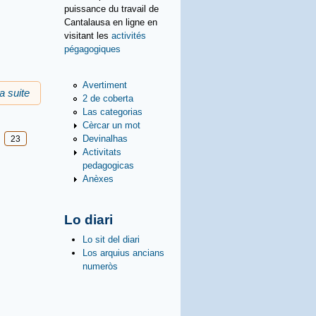
puissance du travail de
Cantalausa en ligne en
visitant les
activités
pégagogiques
Avertiment
la suite
de Ligams amics
2 de coberta
Las categorias
Cèrcar un mot
Devinalhas
23
Activitats
pedagogicas
Anèxes
Lo diari
Lo sit del diari
Los arquius ancians
numeròs