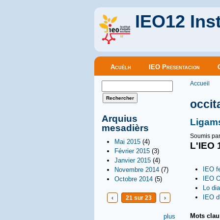
IEO12 Inst
Menu principal
Acuèlh
IEO Presentacion
Vous êt
Formulaire de recherche
Accueil
Rechercher
occit
Arquius
Ligam
mesadièrs
Soumis pa
Mai 2015
(4)
L'IEO 
Février 2015
(3)
Janvier 2015
(4)
IEO f
Novembre 2014
(7)
IEO O
Octobre 2014
(5)
Lo di
IEO d
‹
21 sur 23
›
Mots cla
plus