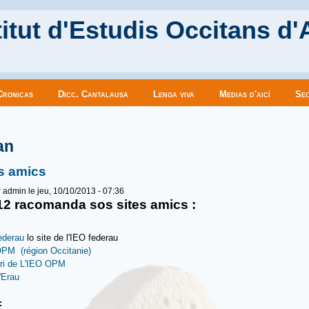
itut d'Estudis Occitans d'
Cronicas
Dicc. Cantalausa
Lenga viva
Medias d'aicí
Sec
es ici
an
s amics
r
admin
le jeu, 10/10/2013 - 07:36
12 racomanda sos sites amics :
ederau
lo site de l'IEO federau
PM (région Occitanie)
ari de L'IEO OPM
'Erau
u: