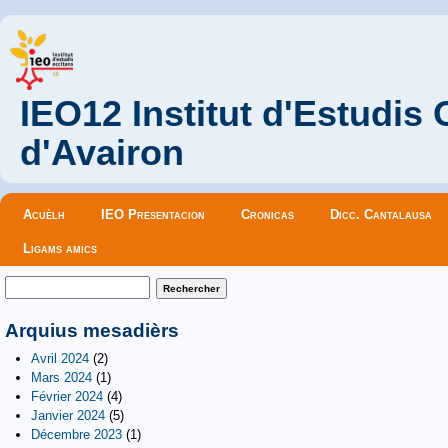
IEO12 Institut d'Estudis
d'Avairon
Menu principal
Acuèlh
IEO Presentacion
Cronicas
Dicc. Cantalausa
Ligams amics
Formulaire de recherche
Rechercher
Arquius mesadièrs
Avril 2024
(2)
Mars 2024
(1)
Février 2024
(4)
Janvier 2024
(5)
Décembre 2023
(1)