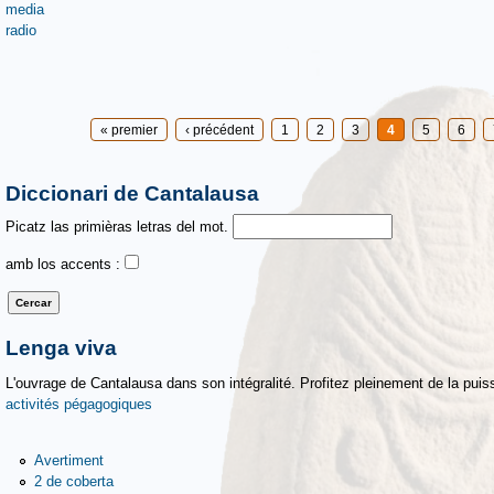
media
radio
Pages
« premier
‹ précédent
1
2
3
4
5
6
Diccionari de Cantalausa
Picatz las primièras letras del mot.
amb los accents :
Lenga viva
L'ouvrage de Cantalausa dans son intégralité. Profitez pleinement de la puiss
activités pégagogiques
Avertiment
2 de coberta