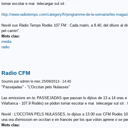
tornar escotar e mai telecargar sul sit :
http://www.radiotemps.com/category/fr/programme-de-la-semaine/les-magazi
Novèl sus Ràdio Temps Rodés 107 FM : Cada matin, a 8.40, del diluns al dive
pel camin".
Mots clau:
media
radio
Radio CFM
Soumis par
admin
le mer, 25/09/2013 - 14:40
"Passejadas" - "L'Occitan pels Nulasses"
Las emissions en òc PASSEJADAS que passan lo dijòus de 13 a 14 oras e 
Vilafranca - 107.9 Rodés) se pòdon tornar escotar e mai telecargar sul sit :
Novèl : L'OCCITAN PELS NULASSES, lo dijòus a 13.00 sus CFM Rodés 107.
una ora d'emission en occitan e en francés per los que vòlon aprene o se per
Mots clau: