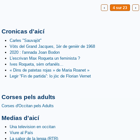
‹
4 sur 23
›
Cronicas d'aicí
Carles "Sauvajòt"
Vòts del Grand Jacques, 1èr de genièr de 1968
2020 : l'annada Joan Bodon
L'escrivan Max Roqueta un feminista ?
Ives Roqueta, sèm orfanèls...
« Dins de patetas rojas » de Maria Roanet »
Legir “Fin de partida”: lo jòc de Florian Vernet
Corses pels adults
Corses d'Occitan pels Adults
Medias d'aicí
Una television en occitan
Viure al País
La sabor de la lenga (RTR)