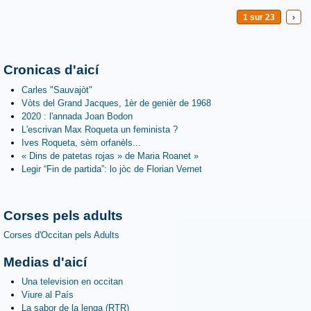
1 sur 23
›
Cronicas d'aicí
Carles "Sauvajòt"
Vòts del Grand Jacques, 1èr de genièr de 1968
2020 : l'annada Joan Bodon
L'escrivan Max Roqueta un feminista ?
Ives Roqueta, sèm orfanèls...
« Dins de patetas rojas » de Maria Roanet »
Legir “Fin de partida”: lo jòc de Florian Vernet
Corses pels adults
Corses d'Occitan pels Adults
Medias d'aicí
Una television en occitan
Viure al País
La sabor de la lenga (RTR)