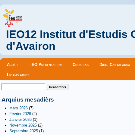
IEO12 Institut d'Estudis
d'Avairon
Menu principal
Acuèlh
IEO Presentacion
Cronicas
Dicc. Cantalausa
Ligams amics
Formulaire de recherche
Rechercher
Arquius mesadièrs
Mars 2026
(7)
Février 2026
(2)
Janvier 2026
(1)
Novembre 2025
(2)
Septembre 2025
(1)