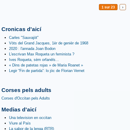
1 sur 23
›
Cronicas d'aicí
Carles "Sauvajòt"
Vòts del Grand Jacques, 1èr de genièr de 1968
2020 : l'annada Joan Bodon
L'escrivan Max Roqueta un feminista ?
Ives Roqueta, sèm orfanèls...
« Dins de patetas rojas » de Maria Roanet »
Legir “Fin de partida”: lo jòc de Florian Vernet
Corses pels adults
Corses d'Occitan pels Adults
Medias d'aicí
Una television en occitan
Viure al País
La sabor de la lenga (RTR)