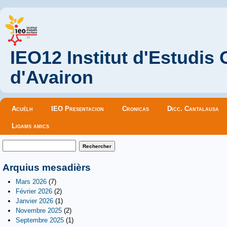
IEO12 Institut d'Estudis
d'Avairon
Menu principal
Acuèlh
IEO Presentacion
Cronicas
Dicc. Cantalausa
Ligams amics
Formulaire de recherche
Rechercher
Arquius mesadièrs
Mars 2026
(7)
Février 2026
(2)
Janvier 2026
(1)
Novembre 2025
(2)
Septembre 2025
(1)