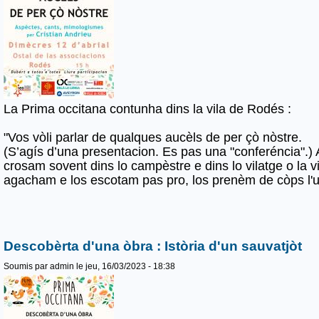
La Prima occitana contunha dins la vila de Rodés :
"Vos vòli parlar de qualques aucèls de per çò nòstre.
(S’agís d’una presentacion. Es pas una "conferéncia".)
crosam sovent dins lo campèstre e dins lo vilatge o la 
agacham e los escotam pas pro, los prenèm de còps l'un
Descobèrta d'una òbra : Istòria d'un sauvatjòt
Soumis par
admin
le jeu, 16/03/2023 - 18:38