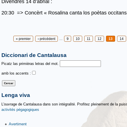
Divendres 14 d’abrial :
20:30 => Concèrt « Rosalina canta los poètas occitans 
Pages
« premier
‹ précédent
…
9
10
11
12
13
14
Diccionari de Cantalausa
Picatz las primièras letras del mot.
amb los accents :
Lenga viva
L'ouvrage de Cantalausa dans son intégralité. Profitez pleinement de la puiss
activités pégagogiques
Avertiment