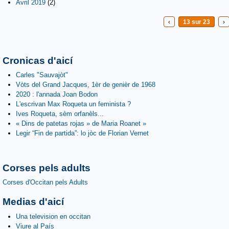
Avril 2019
(2)
‹
13 sur 23
›
Cronicas d'aicí
Carles "Sauvajòt"
Vòts del Grand Jacques, 1èr de genièr de 1968
2020 : l'annada Joan Bodon
L'escrivan Max Roqueta un feminista ?
Ives Roqueta, sèm orfanèls...
« Dins de patetas rojas » de Maria Roanet »
Legir “Fin de partida”: lo jòc de Florian Vernet
Corses pels adults
Corses d'Occitan pels Adults
Medias d'aicí
Una television en occitan
Viure al País