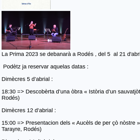
La Prima 2023 se debanarà a Rodés , del 5 al 21 d'abri
Podètz ja reservar aquelas datas :
Dimècres 5 d’abrial :
18:30 => Descobèrta d’una òbra « Istòria d’un sauvatjòt
Rodés)
Dimècres 12 d’abrial :
15:00 => Presentacion dels « Aucèls de per çò nòstre » 
Tarayre, Rodés)