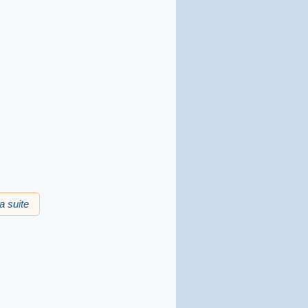
la suite
de Talhièr teatre IEO12