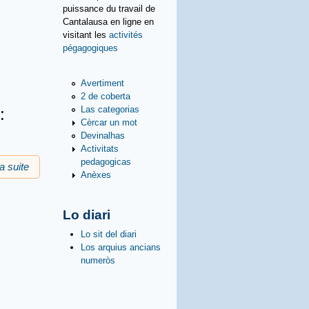
puissance du travail de
Cantalausa en ligne en
visitant les
activités
pégagogiques
Avertiment
2 de coberta
Las categorias
:
Cèrcar un mot
Devinalhas
Activitats
pedagogicas
la suite
de Lo teatre de Max Roqueta
Anèxes
Lo diari
Lo sit del diari
Los arquius ancians
numeròs