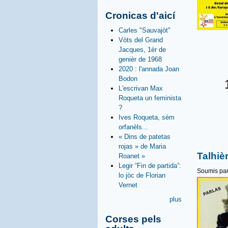
Cronicas d'aicí
Carles "Sauvajòt"
Vòts del Grand
Jacques, 1èr de
genièr de 1968
2020 : l'annada Joan
Bodon
L'escrivan Max
Roqueta un feminista
?
Ives Roqueta, sèm
orfanèls...
« Dins de patetas
rojas » de Maria
Talhiè
Roanet »
Legir “Fin de partida”:
Soumis pa
lo jòc de Florian
Vernet
plus
Corses pels