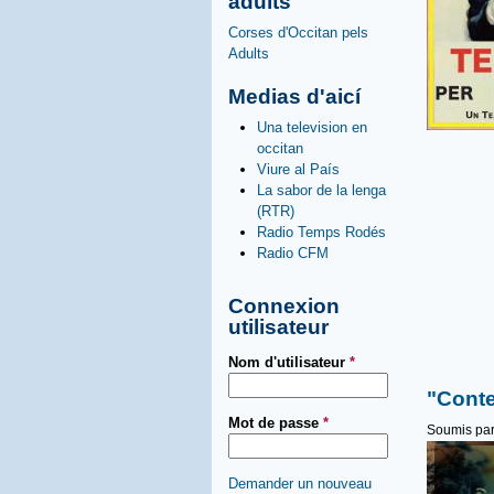
adults
Corses d'Occitan pels
Adults
Medias d'aicí
Una television en
occitan
Viure al País
La sabor de la lenga
(RTR)
Radio Temps Rodés
Radio CFM
Connexion
utilisateur
Nom d'utilisateur
*
"Conte
Mot de passe
*
Soumis pa
Demander un nouveau