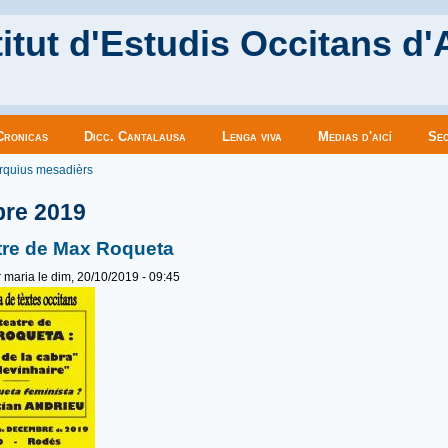
itut d'Estudis Occitans d'
Cronicas
Dicc. Cantalausa
Lenga viva
Medias d'aicí
Sec
es ici
rquius mesadièrs
bre 2019
tre de Max Roqueta
r
maria
le dim, 20/10/2019 - 09:45