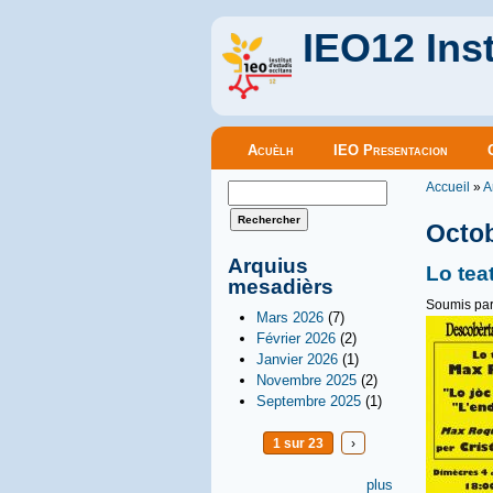
IEO12 Inst
Menu principal
Acuèlh
IEO Presentacion
Vous êt
Formulaire de recherche
Accueil
»
A
Rechercher
Octo
Arquius
Lo tea
mesadièrs
Soumis pa
Mars 2026
(7)
Février 2026
(2)
Janvier 2026
(1)
Novembre 2025
(2)
Septembre 2025
(1)
1 sur 23
›
plus