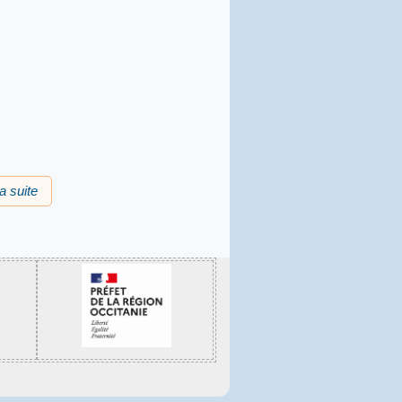
la suite
de "Contes e racontes en Segala"