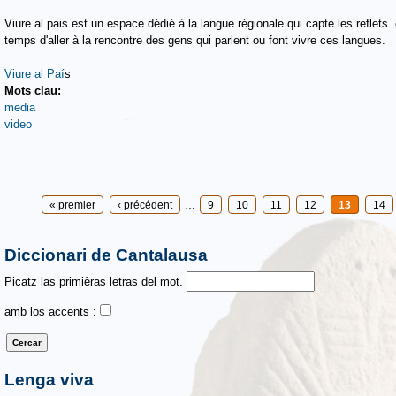
Viure al pais est un espace dédié à la langue régionale qui capte les reflets
temps d'aller à la rencontre des gens qui parlent ou font vivre ces langues.
Viure al Paí
s
Mots clau:
media
video
Pages
« premier
‹ précédent
…
9
10
11
12
13
14
Diccionari de Cantalausa
Picatz las primièras letras del mot.
amb los accents :
Lenga viva