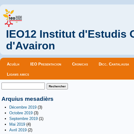
IEO12 Institut d'Estudis
d'Avairon
Menu principal
Acuèlh
IEO Presentacion
Cronicas
Dicc. Cantalausa
Ligams amics
Formulaire de recherche
Rechercher
Arquius mesadièrs
Décembre 2019
(3)
Octobre 2019
(3)
Septembre 2019
(1)
Mai 2019
(4)
Avril 2019
(2)