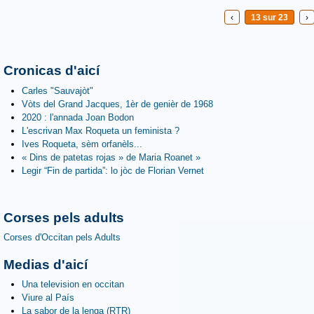
‹
13 sur 23
›
Cronicas d'aicí
Carles "Sauvajòt"
Vòts del Grand Jacques, 1èr de genièr de 1968
2020 : l'annada Joan Bodon
L'escrivan Max Roqueta un feminista ?
Ives Roqueta, sèm orfanèls...
« Dins de patetas rojas » de Maria Roanet »
Legir “Fin de partida”: lo jòc de Florian Vernet
Corses pels adults
Corses d'Occitan pels Adults
Medias d'aicí
Una television en occitan
Viure al País
La sabor de la lenga (RTR)