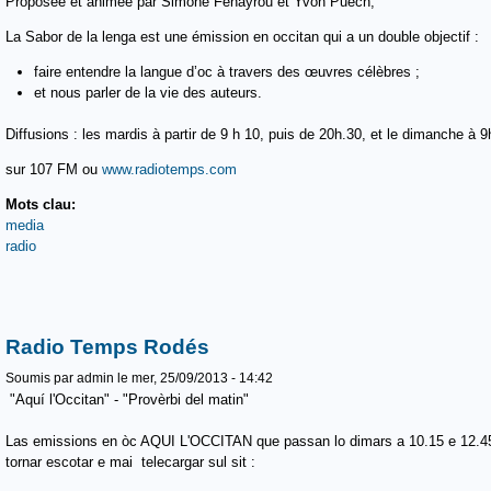
Proposée et animée par Simone Fenayrou et Yvon Puech,
La Sabor de la lenga est une émission en occitan qui a un double objectif :
faire entendre la langue d’oc à travers des œuvres célèbres ;
et nous parler de la vie des auteurs.
Diffusions : les mardis à partir de 9 h 10, puis de 20h.30, et le dimanche à 
sur 107 FM ou
www.radiotemps.com
Mots clau:
media
radio
Radio Temps Rodés
Soumis par
admin
le mer, 25/09/2013 - 14:42
"Aquí l'Occitan" - "Provèrbi del matin"
Las emissions en òc AQUI L'OCCITAN que passan lo dimars a 10.15 e 
tornar escotar e mai telecargar sul sit :