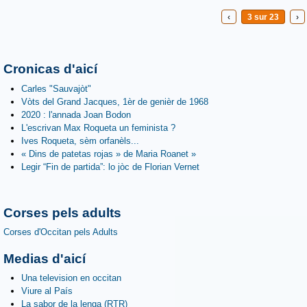
‹
3 sur 23
›
Cronicas d'aicí
Carles "Sauvajòt"
Vòts del Grand Jacques, 1èr de genièr de 1968
2020 : l'annada Joan Bodon
L'escrivan Max Roqueta un feminista ?
Ives Roqueta, sèm orfanèls...
« Dins de patetas rojas » de Maria Roanet »
Legir “Fin de partida”: lo jòc de Florian Vernet
Corses pels adults
Corses d'Occitan pels Adults
Medias d'aicí
Una television en occitan
Viure al País
La sabor de la lenga (RTR)