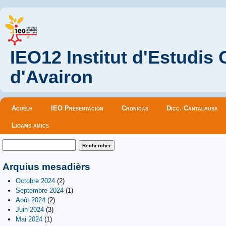
IEO12 Institut d'Estudis
d'Avairon
Menu principal
Acuèlh
IEO Presentacion
Cronicas
Dicc. Cantalausa
Ligams amics
Formulaire de recherche
Rechercher
Arquius mesadièrs
Octobre 2024
(2)
Septembre 2024
(1)
Août 2024
(2)
Juin 2024
(3)
Mai 2024
(1)