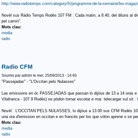
http://www.radiotemps.com/category/fr/programme-de-la-semaine/les-magazi
Novèl sus Ràdio Temps Rodés 107 FM : Cada matin, a 8.40, del diluns al dive
pel camin".
Mots clau:
media
radio
Radio CFM
Soumis par
admin
le mer, 25/09/2013 - 14:40
"Passejadas" - "L'Occitan pels Nulasses"
Las emissions en òc PASSEJADAS que passan lo dijòus de 13 a 14 oras e 
Vilafranca - 107.9 Rodés) se pòdon tornar escotar e mai telecargar sul sit :
Novèl : L'OCCITAN PELS NULASSES, lo dijòus a 13.00 sus CFM Rodés 107.
una ora d'emission en occitan e en francés per los que vòlon aprene o se per
Mots clau:
media
radio