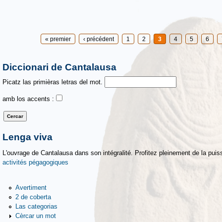
Pages
« premier
‹ précédent
1
2
3
4
5
6
Diccionari de Cantalausa
Picatz las primièras letras del mot.
amb los accents :
Lenga viva
L'ouvrage de Cantalausa dans son intégralité. Profitez pleinement de la puiss
activités pégagogiques
Avertiment
2 de coberta
Las categorias
Cèrcar un mot