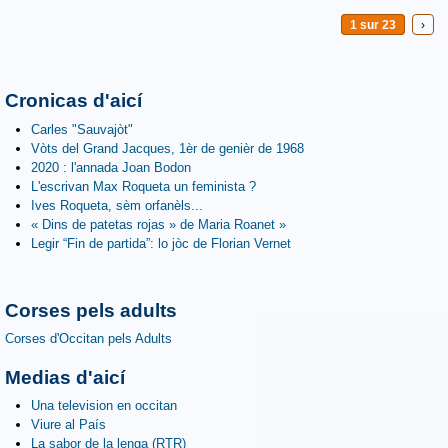
1 sur 23
›
Cronicas d'aicí
Carles "Sauvajòt"
Vòts del Grand Jacques, 1èr de genièr de 1968
2020 : l'annada Joan Bodon
L'escrivan Max Roqueta un feminista ?
Ives Roqueta, sèm orfanèls...
« Dins de patetas rojas » de Maria Roanet »
Legir “Fin de partida”: lo jòc de Florian Vernet
Corses pels adults
Corses d'Occitan pels Adults
Medias d'aicí
Una television en occitan
Viure al País
La sabor de la lenga (RTR)