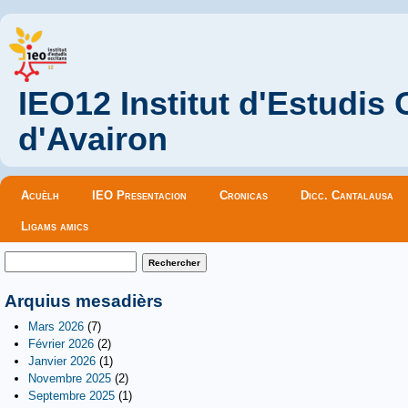
IEO12 Institut d'Estudis
d'Avairon
Menu principal
Acuèlh
IEO Presentacion
Cronicas
Dicc. Cantalausa
Ligams amics
Formulaire de recherche
Rechercher
Arquius mesadièrs
Mars 2026
(7)
Février 2026
(2)
Janvier 2026
(1)
Novembre 2025
(2)
Septembre 2025
(1)