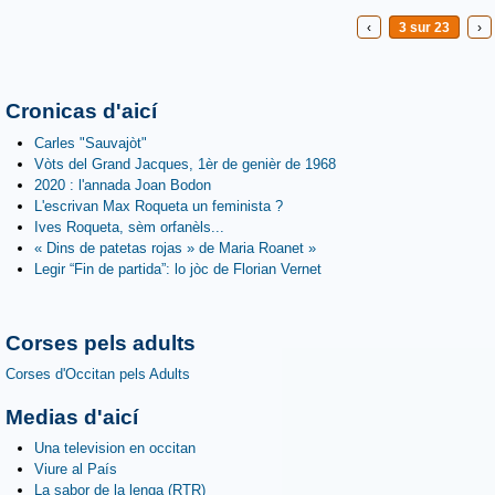
‹
3 sur 23
›
Cronicas d'aicí
Carles "Sauvajòt"
Vòts del Grand Jacques, 1èr de genièr de 1968
2020 : l'annada Joan Bodon
L'escrivan Max Roqueta un feminista ?
Ives Roqueta, sèm orfanèls...
« Dins de patetas rojas » de Maria Roanet »
Legir “Fin de partida”: lo jòc de Florian Vernet
Corses pels adults
Corses d'Occitan pels Adults
Medias d'aicí
Una television en occitan
Viure al País
La sabor de la lenga (RTR)