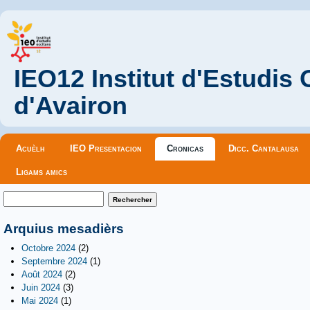
IEO12 Institut d'Estudis
d'Avairon
Menu principal
Acuèlh
IEO Presentacion
Cronicas
Dicc. Cantalausa
Ligams amics
Formulaire de recherche
Rechercher
Arquius mesadièrs
Octobre 2024
(2)
Septembre 2024
(1)
Août 2024
(2)
Juin 2024
(3)
Mai 2024
(1)