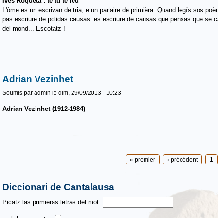
Ives Roqueta : tè tu tè ieu
L'òme es un escrivan de tria, e un parlaire de primièra. Quand legís sos poè
pas escriure de polidas causas, es escriure de causas que pensas que se c
del mond... Escotatz !
Adrian Vezinhet
Soumis par
admin
le dim, 29/09/2013 - 10:23
Adrian Vezinhet (1912-1984)
Pages
« premier
‹ précédent
1
Diccionari de Cantalausa
Picatz las primièras letras del mot.