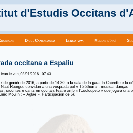
itut d'Estudis Occitans d'
Cronicas
Dicc. Cantalausa
Lenga viva
Medias d'aicí
Sec
es ici
ada occitana a Espaliu
r
ivon
le ven, 08/01/2016 - 07:43
 de genièr de 2016, a partir de 14:30, a la sala de la gara, la Cabrette e lo cè
 Naut Roergue convidan a una vesprada pel « Téléthon » : musica, danças
las, racontes e cants en occitan, teatre amb « l'Escloupeto » que jogarà una 
Enric Moulin : « Aglaë ». Participacion de 6€