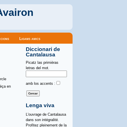
Avairon
cions
Ligams amics
Diccionari de
Cantalausa
Picatz las primièras
letras del mot.
rcle
amb los accents :
pèça en
Lenga viva
L'ouvrage de Cantalausa
dans son intégralité.
Profitez pleinement de la