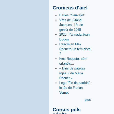
Cronicas d'aicí
Carles "Sauvajòt"
Vòts del Grand
Jacques, 1èr de
genièr de 1968
2020 : l'annada Joan
Bodon
L'escrivan Max
Roqueta un feminista
?
Ives Roqueta, sèm
orfanèls...
« Dins de patetas
rojas » de Maria
Roanet »
Legir “Fin de partida”:
lo jòc de Florian
Vernet
plus
Corses pels