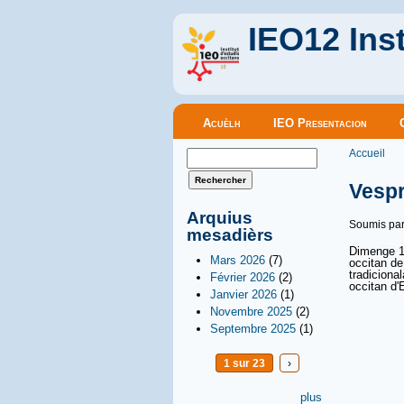
IEO12 Inst
Menu principal
Acuèlh
IEO Presentacion
Vous êt
Formulaire de recherche
Accueil
Rechercher
Vespr
Arquius
Soumis pa
mesadièrs
Dimenge 17
Mars 2026
(7)
occitan de
tradiciona
Février 2026
(2)
occitan d'
Janvier 2026
(1)
Novembre 2025
(2)
Septembre 2025
(1)
1 sur 23
›
plus