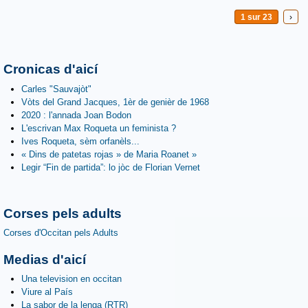
1 sur 23
›
Cronicas d'aicí
Carles "Sauvajòt"
Vòts del Grand Jacques, 1èr de genièr de 1968
2020 : l'annada Joan Bodon
L'escrivan Max Roqueta un feminista ?
Ives Roqueta, sèm orfanèls...
« Dins de patetas rojas » de Maria Roanet »
Legir “Fin de partida”: lo jòc de Florian Vernet
Corses pels adults
Corses d'Occitan pels Adults
Medias d'aicí
Una television en occitan
Viure al País
La sabor de la lenga (RTR)