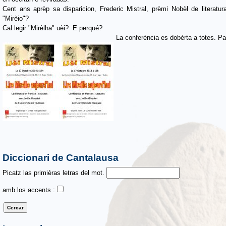
Cent ans aprèp sa disparicion, Frederic Mistral, prèmi Nobèl de literatu
"Mirèio"?
Cal legir "Mirèlha" uèi? E perqué?
La conferéncia es dobèrta a totes. Par
Diccionari de Cantalausa
Picatz las primièras letras del mot.
amb los accents :