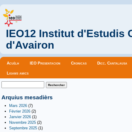
IEO12 Institut d'Estudis
d'Avairon
Menu principal
Acuèlh
IEO Presentacion
Cronicas
Dicc. Cantalausa
Ligams amics
Formulaire de recherche
Rechercher
Arquius mesadièrs
Mars 2026
(7)
Février 2026
(2)
Janvier 2026
(1)
Novembre 2025
(2)
Septembre 2025
(1)