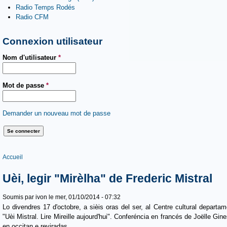
Radio Temps Rodés
Radio CFM
Connexion utilisateur
Nom d'utilisateur
*
Mot de passe
*
Demander un nouveau mot de passe
Vous êtes ici
Accueil
Uèi, legir "Mirèlha" de Frederic Mistral
Soumis par
ivon
le mer, 01/10/2014 - 07:32
Lo divendres 17 d'octobre, a sièis oras del ser, al Centre cultural depart
"Uèi Mistral. Lire Mireille aujourd'hui". Conferéncia en francés de Joëlle Gin
en occitan e reviradas.