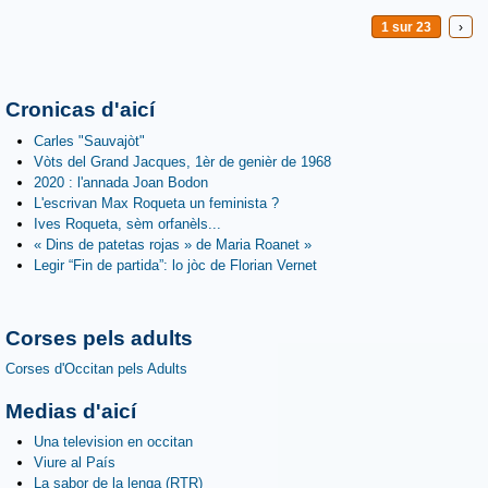
1 sur 23
›
Cronicas d'aicí
Carles "Sauvajòt"
Vòts del Grand Jacques, 1èr de genièr de 1968
2020 : l'annada Joan Bodon
L'escrivan Max Roqueta un feminista ?
Ives Roqueta, sèm orfanèls...
« Dins de patetas rojas » de Maria Roanet »
Legir “Fin de partida”: lo jòc de Florian Vernet
Corses pels adults
Corses d'Occitan pels Adults
Medias d'aicí
Una television en occitan
Viure al País
La sabor de la lenga (RTR)