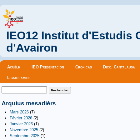
IEO12 Institut d'Estudis
d'Avairon
Menu principal
Acuèlh
IEO Presentacion
Cronicas
Dicc. Cantalausa
Ligams amics
Formulaire de recherche
Rechercher
Arquius mesadièrs
Mars 2026
(7)
Février 2026
(2)
Janvier 2026
(1)
Novembre 2025
(2)
Septembre 2025
(1)