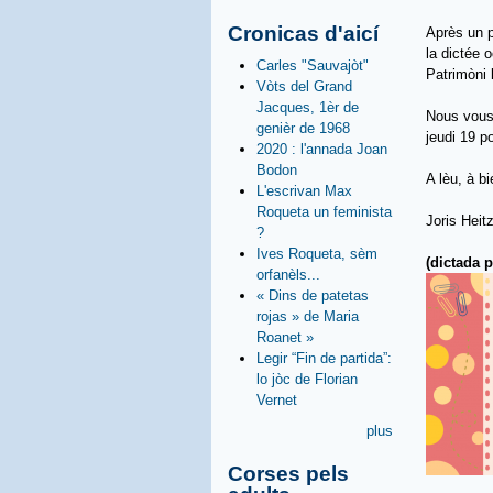
Cronicas d'aicí
Après un p
la dictée 
Carles "Sauvajòt"
Patrimòni 
Vòts del Grand
Jacques, 1èr de
Nous vous 
genièr de 1968
jeudi 19 po
2020 : l'annada Joan
Bodon
A lèu, à bi
L'escrivan Max
Roqueta un feminista
Joris Heit
?
Ives Roqueta, sèm
(dictada 
orfanèls...
« Dins de patetas
rojas » de Maria
Roanet »
Legir “Fin de partida”:
lo jòc de Florian
Vernet
plus
Corses pels