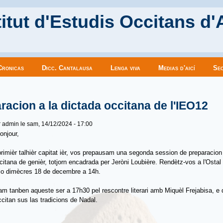
itut d'Estudis Occitans d'
Cronicas
Dicc. Cantalausa
Lenga viva
Medias d'aicí
Sec
es ici
racion a la dictada occitana de l'IEO12
r
admin
le sam, 14/12/2024 - 17:00
onjour,
rimièr talhièr capitat ièr, vos prepausam una segonda session de preparacion 
citana de genièr, totjorn encadrada per Jeròni Loubière. Rendètz-vos a l'Ostal 
 lo dimècres 18 de decembre a 14h.
m tanben aqueste ser a 17h30 pel rescontre literari amb Miquèl Frejabisa, e 
ccitan sus las tradicions de Nadal.