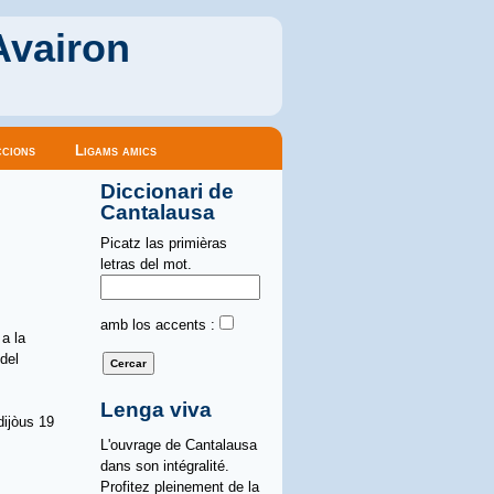
Avairon
cions
Ligams amics
Diccionari de
Cantalausa
Picatz las primièras
letras del mot.
amb los accents :
a la
del
Lenga viva
dijòus 19
L'ouvrage de Cantalausa
dans son intégralité.
Profitez pleinement de la