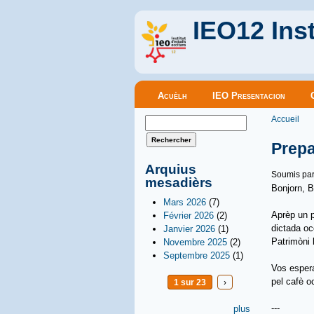
IEO12 Inst
Menu principal
Acuèlh
IEO Presentacion
Vous êt
Formulaire de recherche
Accueil
Rechercher
Prepa
Arquius
Soumis pa
mesadièrs
Bonjorn, B
Mars 2026
(7)
Aprèp un p
Février 2026
(2)
dictada oc
Janvier 2026
(1)
Patrimòni
Novembre 2025
(2)
Septembre 2025
(1)
Vos espera
pel cafè o
1 sur 23
›
---
plus