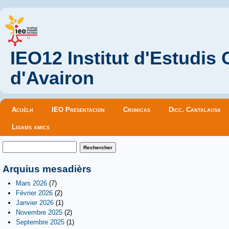
IEO12 Institut d'Estudis
d'Avairon
Menu principal
Acuèlh
IEO Presentacion
Cronicas
Dicc. Cantalausa
Ligams amics
Formulaire de recherche
Rechercher
Arquius mesadièrs
Mars 2026
(7)
Février 2026
(2)
Janvier 2026
(1)
Novembre 2025
(2)
Septembre 2025
(1)