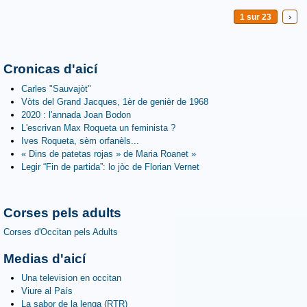
1 sur 23
›
Cronicas d'aicí
Carles "Sauvajòt"
Vòts del Grand Jacques, 1èr de genièr de 1968
2020 : l'annada Joan Bodon
L'escrivan Max Roqueta un feminista ?
Ives Roqueta, sèm orfanèls...
« Dins de patetas rojas » de Maria Roanet »
Legir “Fin de partida”: lo jòc de Florian Vernet
Corses pels adults
Corses d'Occitan pels Adults
Medias d'aicí
Una television en occitan
Viure al País
La sabor de la lenga (RTR)