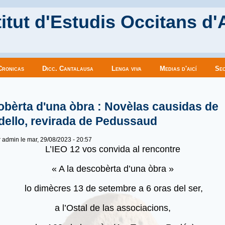
itut d'Estudis Occitans d'
Cronicas
Dicc. Cantalausa
Lenga viva
Medias d'aicí
Sec
es ici
bèrta d'una òbra : Novèlas causidas de
dello, revirada de Pedussaud
r
admin
le mar, 29/08/2023 - 20:57
L’IEO 12 vos convida al rencontre
« A la descobèrta d’una òbra »
lo dimècres 13 de setembre a 6 oras del ser,
a l’Ostal de las associacions,