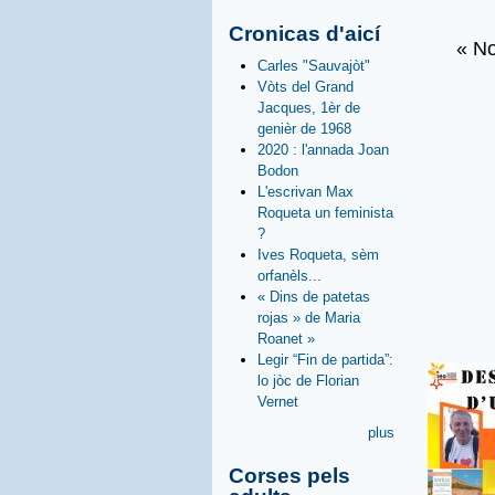
Cronicas d'aicí
« No
Carles "Sauvajòt"
Vòts del Grand
Jacques, 1èr de
genièr de 1968
2020 : l'annada Joan
Bodon
L'escrivan Max
Roqueta un feminista
?
Ives Roqueta, sèm
orfanèls...
« Dins de patetas
rojas » de Maria
Roanet »
Legir “Fin de partida”:
lo jòc de Florian
Vernet
plus
Corses pels