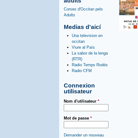
adults
Corses d'Occitan pels
Adults
Medias d'aicí
Una television en
occitan
Viure al País
La sabor de la lenga
(RTR)
Radio Temps Rodés
Radio CFM
Connexion
utilisateur
Nom d'utilisateur
*
Mot de passe
*
Demander un nouveau