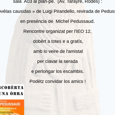
sala A03 al plan-pè. (Av. Tarayre, Rodés) :
vèlas causidas » de Luigi Pirandello, revirada de Pedu
en preséncia de Michel Pedussaud.
Rencontre organizat per l'IEO 12,
dobèrt a totes e a gratís,
amb lo veire de l'amistat
per clavar la serada
e perlongar los escambis.
Podètz convidar los amics !