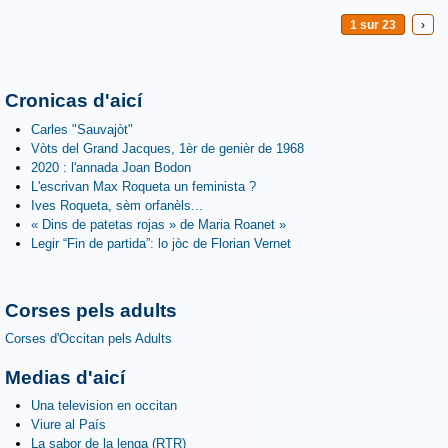
1 sur 23
›
Cronicas d'aicí
Carles "Sauvajòt"
Vòts del Grand Jacques, 1èr de genièr de 1968
2020 : l'annada Joan Bodon
L'escrivan Max Roqueta un feminista ?
Ives Roqueta, sèm orfanèls...
« Dins de patetas rojas » de Maria Roanet »
Legir “Fin de partida”: lo jòc de Florian Vernet
Corses pels adults
Corses d'Occitan pels Adults
Medias d'aicí
Una television en occitan
Viure al País
La sabor de la lenga (RTR)