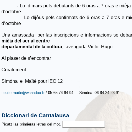
- Lo dimars pels debutants de 6 oras a 7 oras e mièja de
d’octobre
- Lo dijòus pels confirmats de 6 oras a 7 oras e mièja
d’octobre
Una amassada per las inscripcions e informacions se deb
mièja del ser al centre
departamental de la cultura,
avenguda Victor Hugo.
Al plaser de s’encontrar
Coralement
Simòna e Maïté pour IEO 12
tieulie.maite@wanadoo.fr
/ 05 65 74 94 94 Simòna 06 84 24 23 91
Diccionari de Cantalausa
Picatz las primièras letras del mot.