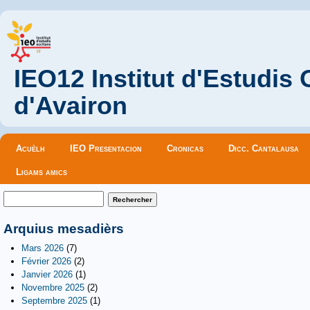
IEO12 Institut d'Estudis
d'Avairon
Menu principal
Acuèlh
IEO Presentacion
Cronicas
Dicc. Cantalausa
Ligams amics
Formulaire de recherche
Rechercher
Arquius mesadièrs
Mars 2026
(7)
Février 2026
(2)
Janvier 2026
(1)
Novembre 2025
(2)
Septembre 2025
(1)