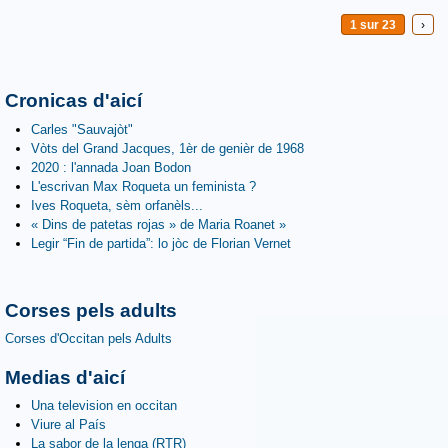
1 sur 23
›
Cronicas d'aicí
Carles "Sauvajòt"
Vòts del Grand Jacques, 1èr de genièr de 1968
2020 : l'annada Joan Bodon
L'escrivan Max Roqueta un feminista ?
Ives Roqueta, sèm orfanèls...
« Dins de patetas rojas » de Maria Roanet »
Legir “Fin de partida”: lo jòc de Florian Vernet
Corses pels adults
Corses d'Occitan pels Adults
Medias d'aicí
Una television en occitan
Viure al País
La sabor de la lenga (RTR)