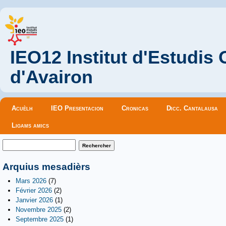
IEO12 Institut d'Estudis
d'Avairon
Menu principal
Acuèlh
IEO Presentacion
Cronicas
Dicc. Cantalausa
Ligams amics
Formulaire de recherche
Rechercher
Arquius mesadièrs
Mars 2026
(7)
Février 2026
(2)
Janvier 2026
(1)
Novembre 2025
(2)
Septembre 2025
(1)