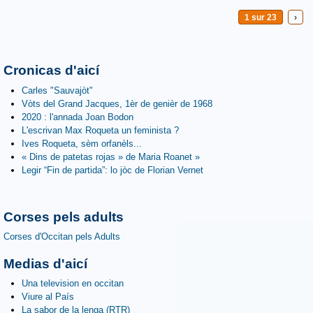
1 sur 23
›
Cronicas d'aicí
Carles "Sauvajòt"
Vòts del Grand Jacques, 1èr de genièr de 1968
2020 : l'annada Joan Bodon
L'escrivan Max Roqueta un feminista ?
Ives Roqueta, sèm orfanèls...
« Dins de patetas rojas » de Maria Roanet »
Legir “Fin de partida”: lo jòc de Florian Vernet
Corses pels adults
Corses d'Occitan pels Adults
Medias d'aicí
Una television en occitan
Viure al País
La sabor de la lenga (RTR)