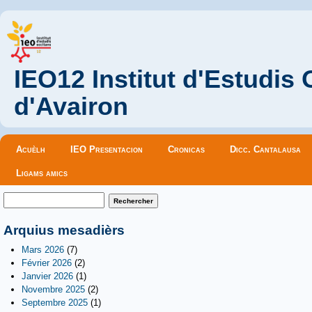
IEO12 Institut d'Estudis
d'Avairon
Menu principal
Acuèlh
IEO Presentacion
Cronicas
Dicc. Cantalausa
Ligams amics
Formulaire de recherche
Rechercher
Arquius mesadièrs
Mars 2026
(7)
Février 2026
(2)
Janvier 2026
(1)
Novembre 2025
(2)
Septembre 2025
(1)