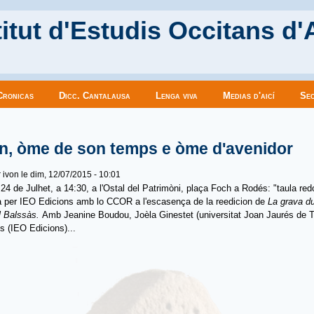
itut d'Estudis Occitans d'
Cronicas
Dicc. Cantalausa
Lenga viva
Medias d'aicí
Sec
es ici
, òme de son temps e òme d'avenidor
r
ivon
le dim, 12/07/2015 - 10:01
24 de Julhet, a 14:30, a l'Ostal del Patrimòni, plaça Foch a Rodés: "taula re
a per IEO Edicions amb lo CCOR a l'escasença de la reedicion de
La grava d
l Balssàs.
Amb Jeanine Boudou, Joèla Ginestet (universitat Joan Jaurés de T
 (IEO Edicions)...