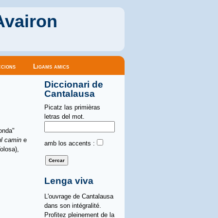
Avairon
cions
Ligams amics
Diccionari de
Cantalausa
Picatz las primièras
letras del mot.
donda"
ul camin
e
amb los accents :
olosa),
Lenga viva
L'ouvrage de Cantalausa
dans son intégralité.
Profitez pleinement de la