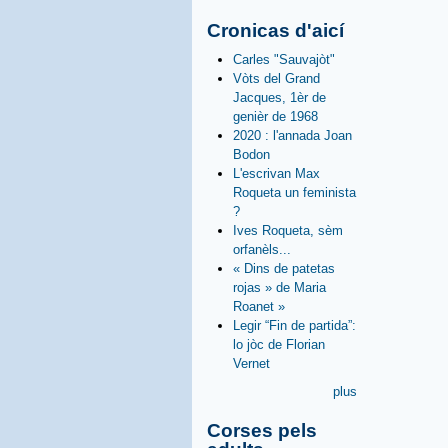
Cronicas d'aicí
Carles "Sauvajòt"
Vòts del Grand
Jacques, 1èr de
genièr de 1968
2020 : l'annada Joan
Bodon
L'escrivan Max
Roqueta un feminista
?
Ives Roqueta, sèm
orfanèls...
« Dins de patetas
rojas » de Maria
Roanet »
Legir “Fin de partida”:
lo jòc de Florian
Vernet
plus
Corses pels