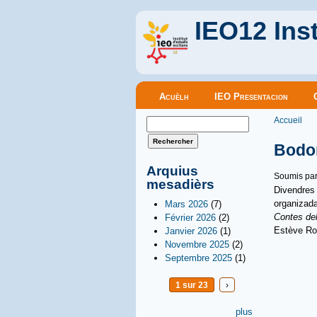
IEO12 Inst
Menu principal
Acuèlh
IEO Presentacion
Vous êt
Formulaire de recherche
Accueil
Rechercher
Bodon
Arquius
Soumis pa
mesadièrs
Divendres 
organizad
Mars 2026
(7)
Contes de
Février 2026
(2)
Estève Ros
Janvier 2026
(1)
Novembre 2025
(2)
Septembre 2025
(1)
1 sur 23
›
plus