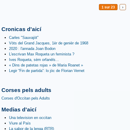
1 sur 23
›
Cronicas d'aicí
Carles "Sauvajòt"
Vòts del Grand Jacques, 1èr de genièr de 1968
2020 : l'annada Joan Bodon
L'escrivan Max Roqueta un feminista ?
Ives Roqueta, sèm orfanèls...
« Dins de patetas rojas » de Maria Roanet »
Legir “Fin de partida”: lo jòc de Florian Vernet
Corses pels adults
Corses d'Occitan pels Adults
Medias d'aicí
Una television en occitan
Viure al País
La sabor de la lenga (RTR)