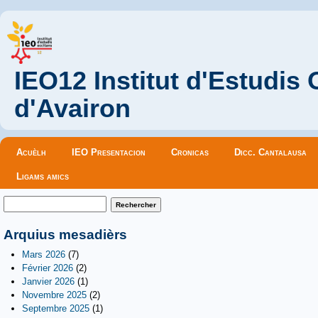
IEO12 Institut d'Estudis
d'Avairon
Menu principal
Acuèlh
IEO Presentacion
Cronicas
Dicc. Cantalausa
Ligams amics
Formulaire de recherche
Rechercher
Arquius mesadièrs
Mars 2026
(7)
Février 2026
(2)
Janvier 2026
(1)
Novembre 2025
(2)
Septembre 2025
(1)