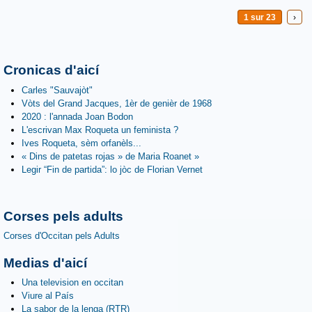
1 sur 23
›
Cronicas d'aicí
Carles "Sauvajòt"
Vòts del Grand Jacques, 1èr de genièr de 1968
2020 : l'annada Joan Bodon
L'escrivan Max Roqueta un feminista ?
Ives Roqueta, sèm orfanèls...
« Dins de patetas rojas » de Maria Roanet »
Legir “Fin de partida”: lo jòc de Florian Vernet
Corses pels adults
Corses d'Occitan pels Adults
Medias d'aicí
Una television en occitan
Viure al País
La sabor de la lenga (RTR)