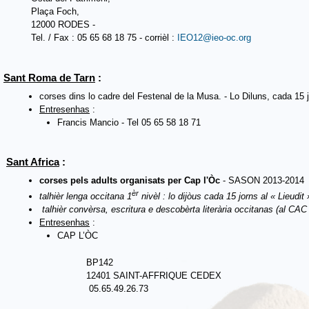
Plaça Foch,
12000 RODES -
Tel. / Fax : 05 65 68 18 75 - corrièl :
IEO12@ieo-oc.org
Sant Roma de Tarn
:
corses dins lo cadre del Festenal de la Musa. - Lo Diluns, cada 15 
Entresenhas
:
Francis Mancio - Tel 05 65 58 18 71
Sant Africa
:
corses pels adults organisats
per Cap l'Òc
- SASON 2013-2014
èr
talhièr lenga occitana 1
nivèl : lo dijòus cada 15 jorns al « Lieudit 
talhièr convèrsa, escritura e descobèrta literària occitanas (al CA
Entresenhas
:
CAP L’ÒC
BP142
12401 SAINT-AFFRIQUE CEDEX
05.65.49.26.73