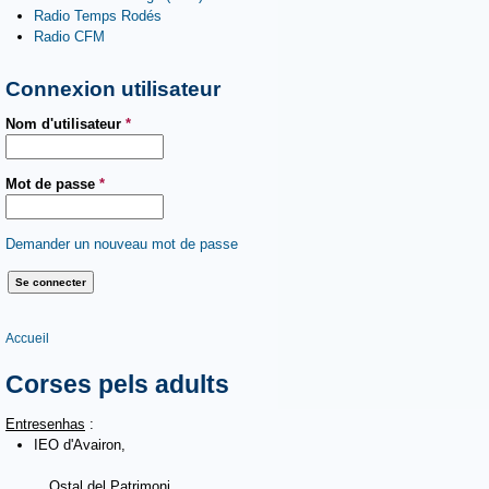
Radio Temps Rodés
Radio CFM
Connexion utilisateur
Nom d'utilisateur
*
Mot de passe
*
Demander un nouveau mot de passe
Vous êtes ici
Accueil
Corses pels adults
Entresenhas
:
IEO d'Avairon,
Ostal del Patrimoni,