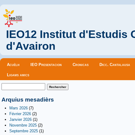
IEO12 Institut d'Estudis
d'Avairon
Menu principal
Acuèlh
IEO Presentacion
Cronicas
Dicc. Cantalausa
Ligams amics
Formulaire de recherche
Rechercher
Arquius mesadièrs
Mars 2026
(7)
Février 2026
(2)
Janvier 2026
(1)
Novembre 2025
(2)
Septembre 2025
(1)