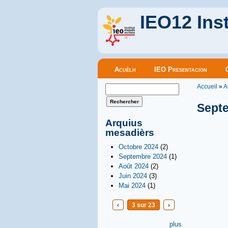
IEO12 Inst
Menu principal
Acuèlh
IEO Presentacion
Vous êt
Formulaire de recherche
Accueil
»
A
Rechercher
Sept
Arquius
mesadièrs
Octobre 2024
(2)
Septembre 2024
(1)
Août 2024
(2)
Juin 2024
(3)
Mai 2024
(1)
‹
3 sur 23
›
plus