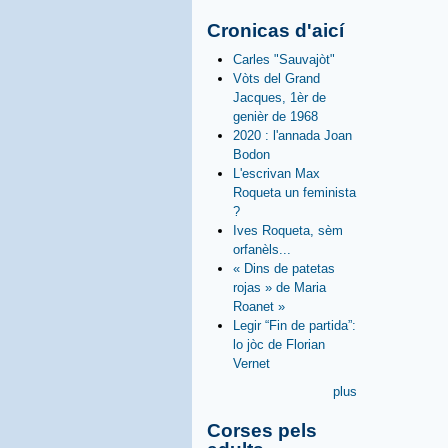
Cronicas d'aicí
Carles "Sauvajòt"
Vòts del Grand
Jacques, 1èr de
genièr de 1968
2020 : l'annada Joan
Bodon
L'escrivan Max
Roqueta un feminista
?
Ives Roqueta, sèm
orfanèls...
« Dins de patetas
rojas » de Maria
Roanet »
Legir “Fin de partida”:
lo jòc de Florian
Vernet
plus
Corses pels