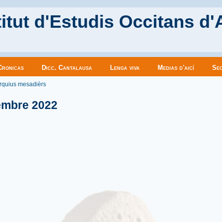
itut d'Estudis Occitans d'
Cronicas
Dicc. Cantalausa
Lenga viva
Medias d'aicí
Sec
es ici
rquius mesadièrs
embre 2022