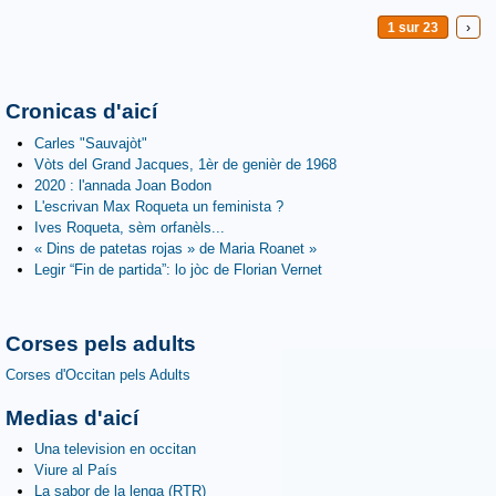
1 sur 23
›
Cronicas d'aicí
Carles "Sauvajòt"
Vòts del Grand Jacques, 1èr de genièr de 1968
2020 : l'annada Joan Bodon
L'escrivan Max Roqueta un feminista ?
Ives Roqueta, sèm orfanèls...
« Dins de patetas rojas » de Maria Roanet »
Legir “Fin de partida”: lo jòc de Florian Vernet
Corses pels adults
Corses d'Occitan pels Adults
Medias d'aicí
Una television en occitan
Viure al País
La sabor de la lenga (RTR)