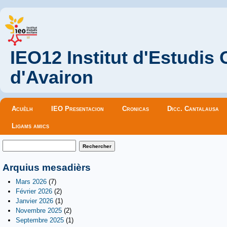
IEO12 Institut d'Estudis
d'Avairon
Menu principal
Acuèlh
IEO Presentacion
Cronicas
Dicc. Cantalausa
Ligams amics
Formulaire de recherche
Rechercher
Arquius mesadièrs
Mars 2026
(7)
Février 2026
(2)
Janvier 2026
(1)
Novembre 2025
(2)
Septembre 2025
(1)