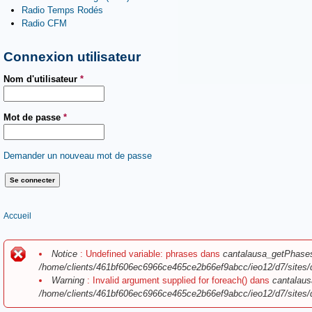
Radio Temps Rodés
Radio CFM
Connexion utilisateur
Nom d'utilisateur
*
Mot de passe
*
Demander un nouveau mot de passe
Vous êtes ici
Accueil
Message d'erreur
Notice
: Undefined variable: phrases dans
cantalausa_getPhase
/home/clients/461bf606ec6966ce465ce2b66ef9abcc/ieo12/d7/sites/
Warning
: Invalid argument supplied for foreach() dans
cantalaus
/home/clients/461bf606ec6966ce465ce2b66ef9abcc/ieo12/d7/sites/