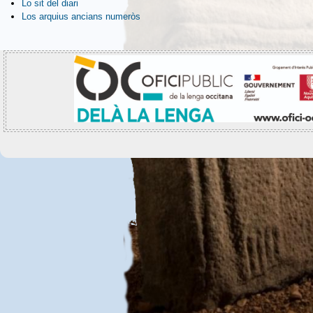
Lo sit del diari
Los arquius ancians numeròs