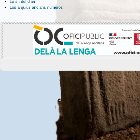
Lo sit del diari
Los arquius ancians numeròs