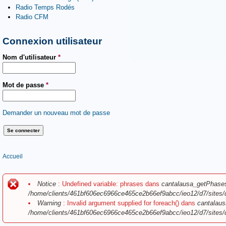
Radio Temps Rodés
Radio CFM
Connexion utilisateur
Nom d'utilisateur
*
Mot de passe
*
Demander un nouveau mot de passe
Vous êtes ici
Accueil
Message d'erreur
Notice
: Undefined variable: phrases dans
cantalausa_getPhase
/home/clients/461bf606ec6966ce465ce2b66ef9abcc/ieo12/d7/sites/
Warning
: Invalid argument supplied for foreach() dans
cantalaus
/home/clients/461bf606ec6966ce465ce2b66ef9abcc/ieo12/d7/sites/