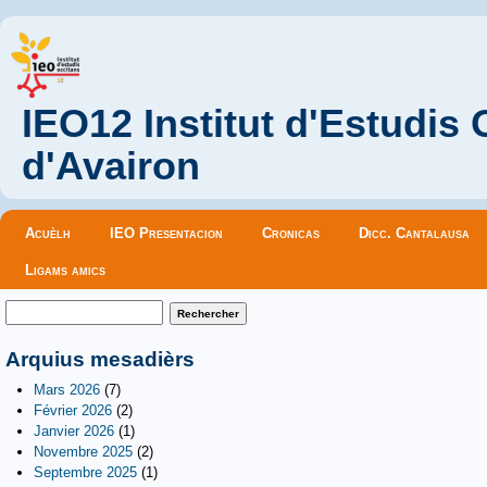
IEO12 Institut d'Estudis
d'Avairon
Menu principal
Acuèlh
IEO Presentacion
Cronicas
Dicc. Cantalausa
Ligams amics
Formulaire de recherche
Rechercher
Arquius mesadièrs
Mars 2026
(7)
Février 2026
(2)
Janvier 2026
(1)
Novembre 2025
(2)
Septembre 2025
(1)