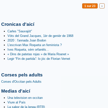
1 sur 23
›
Cronicas d'aicí
Carles "Sauvajòt"
Vòts del Grand Jacques, 1èr de genièr de 1968
2020 : l'annada Joan Bodon
L'escrivan Max Roqueta un feminista ?
Ives Roqueta, sèm orfanèls...
« Dins de patetas rojas » de Maria Roanet »
Legir “Fin de partida”: lo jòc de Florian Vernet
Corses pels adults
Corses d'Occitan pels Adults
Medias d'aicí
Una television en occitan
Viure al País
La sabor de la lenga (RTR)