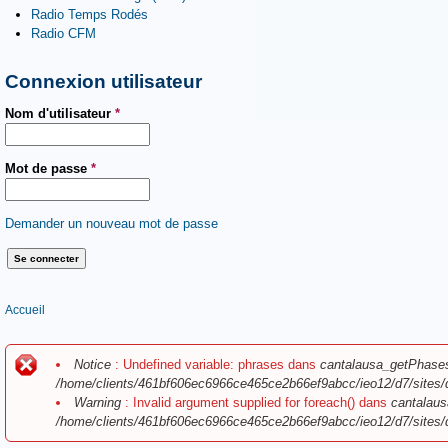
Radio Temps Rodés
Radio CFM
Connexion utilisateur
Nom d'utilisateur
*
Mot de passe
*
Demander un nouveau mot de passe
Vous êtes ici
Accueil
Message d'erreur
Notice
: Undefined variable: phrases dans
cantalausa_getPhase
/home/clients/461bf606ec6966ce465ce2b66ef9abcc/ieo12/d7/sites/
Warning
: Invalid argument supplied for foreach() dans
cantalaus
/home/clients/461bf606ec6966ce465ce2b66ef9abcc/ieo12/d7/sites/