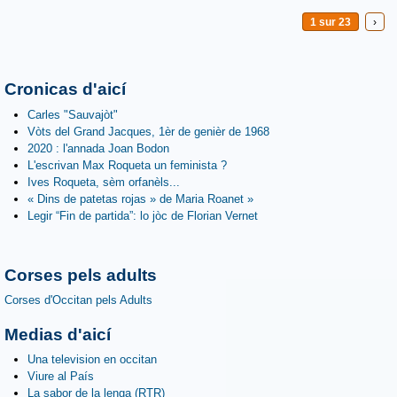
1 sur 23
›
Cronicas d'aicí
Carles "Sauvajòt"
Vòts del Grand Jacques, 1èr de genièr de 1968
2020 : l'annada Joan Bodon
L'escrivan Max Roqueta un feminista ?
Ives Roqueta, sèm orfanèls...
« Dins de patetas rojas » de Maria Roanet »
Legir “Fin de partida”: lo jòc de Florian Vernet
Corses pels adults
Corses d'Occitan pels Adults
Medias d'aicí
Una television en occitan
Viure al País
La sabor de la lenga (RTR)