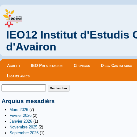
IEO12 Institut d'Estudis
d'Avairon
Menu principal
Acuèlh
IEO Presentacion
Cronicas
Dicc. Cantalausa
Ligams amics
Formulaire de recherche
Rechercher
Arquius mesadièrs
Mars 2026
(7)
Février 2026
(2)
Janvier 2026
(1)
Novembre 2025
(2)
Septembre 2025
(1)