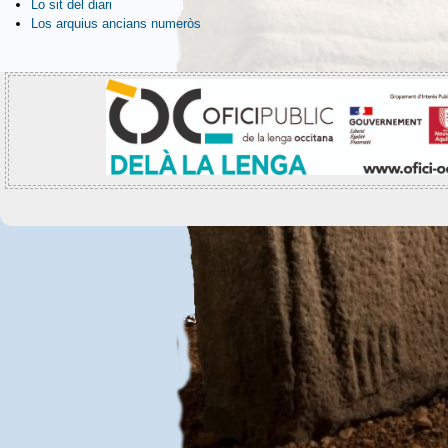
Lo sit del diari
Los arquius ancians numeròs