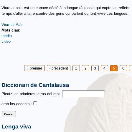
Viure al pais est un espace dédié à la langue régionale qui capte les reflets
temps d'aller à la rencontre des gens qui parlent ou font vivre ces langues.
Viure al Paí
s
Mots clau:
media
video
Pages
« premier
‹ précédent
1
2
3
4
5
6
Diccionari de Cantalausa
Picatz las primièras letras del mot.
amb los accents :
Lenga viva