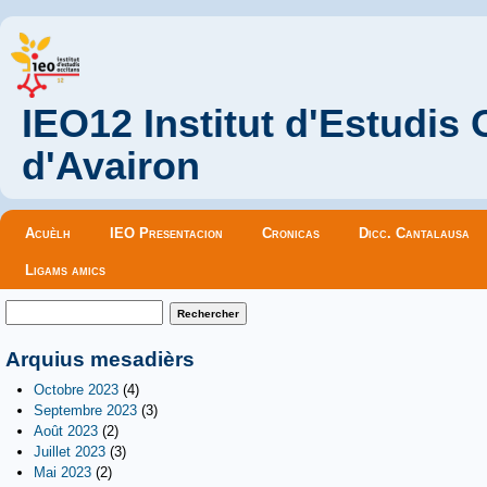
IEO12 Institut d'Estudis
d'Avairon
Menu principal
Acuèlh
IEO Presentacion
Cronicas
Dicc. Cantalausa
Ligams amics
Formulaire de recherche
Rechercher
Arquius mesadièrs
Octobre 2023
(4)
Septembre 2023
(3)
Août 2023
(2)
Juillet 2023
(3)
Mai 2023
(2)