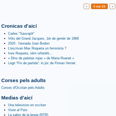
‹
5 sur 23
›
Cronicas d'aicí
Carles "Sauvajòt"
Vòts del Grand Jacques, 1èr de genièr de 1968
2020 : l'annada Joan Bodon
L'escrivan Max Roqueta un feminista ?
Ives Roqueta, sèm orfanèls...
« Dins de patetas rojas » de Maria Roanet »
Legir “Fin de partida”: lo jòc de Florian Vernet
Corses pels adults
Corses d'Occitan pels Adults
Medias d'aicí
Una television en occitan
Viure al País
La sabor de la lenga (RTR)