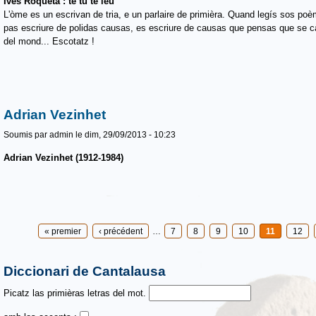
Ives Roqueta : tè tu tè ieu
L'òme es un escrivan de tria, e un parlaire de primièra. Quand legís sos poè
pas escriure de polidas causas, es escriure de causas que pensas que se c
del mond... Escotatz !
Adrian Vezinhet
Soumis par
admin
le dim, 29/09/2013 - 10:23
Adrian Vezinhet (1912-1984)
Pages
« premier
‹ précédent
…
7
8
9
10
11
12
Diccionari de Cantalausa
Picatz las primièras letras del mot.