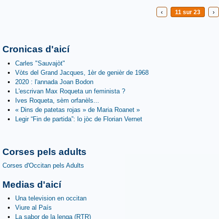
‹
11 sur 23
›
Cronicas d'aicí
Carles "Sauvajòt"
Vòts del Grand Jacques, 1èr de genièr de 1968
2020 : l'annada Joan Bodon
L'escrivan Max Roqueta un feminista ?
Ives Roqueta, sèm orfanèls...
« Dins de patetas rojas » de Maria Roanet »
Legir “Fin de partida”: lo jòc de Florian Vernet
Corses pels adults
Corses d'Occitan pels Adults
Medias d'aicí
Una television en occitan
Viure al País
La sabor de la lenga (RTR)