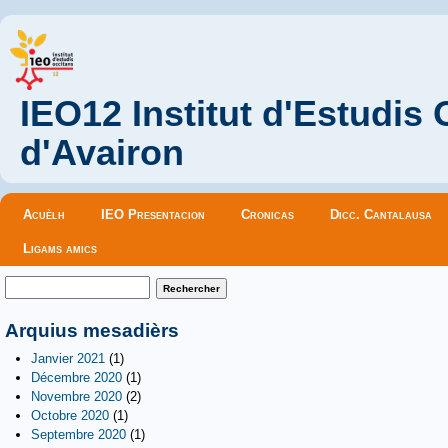
IEO12 Institut d'Estudis
d'Avairon
Menu principal
Acuèlh
IEO Presentacion
Cronicas
Dicc. Cantalausa
Ligams amics
Formulaire de recherche
Rechercher
Arquius mesadièrs
Janvier 2021
(1)
Décembre 2020
(1)
Novembre 2020
(2)
Octobre 2020
(1)
Septembre 2020
(1)