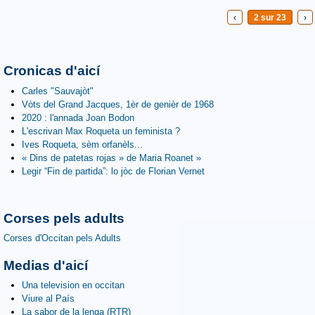
‹
2 sur 23
›
Cronicas d'aicí
Carles "Sauvajòt"
Vòts del Grand Jacques, 1èr de genièr de 1968
2020 : l'annada Joan Bodon
L'escrivan Max Roqueta un feminista ?
Ives Roqueta, sèm orfanèls...
« Dins de patetas rojas » de Maria Roanet »
Legir “Fin de partida”: lo jòc de Florian Vernet
Corses pels adults
Corses d'Occitan pels Adults
Medias d'aicí
Una television en occitan
Viure al País
La sabor de la lenga (RTR)