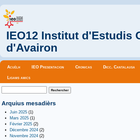
IEO12 Institut d'Estudis
d'Avairon
Menu principal
Acuèlh
IEO Presentacion
Cronicas
Dicc. Cantalausa
Ligams amics
Formulaire de recherche
Rechercher
Arquius mesadièrs
Juin 2025
(1)
Mars 2025
(1)
Février 2025
(2)
Décembre 2024
(2)
Novembre 2024
(2)