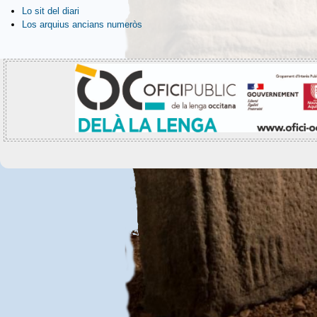
Lo sit del diari
Los arquius ancians numeròs