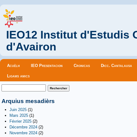
IEO12 Institut d'Estudis
d'Avairon
Menu principal
Acuèlh
IEO Presentacion
Cronicas
Dicc. Cantalausa
Ligams amics
Formulaire de recherche
Rechercher
Arquius mesadièrs
Juin 2025
(1)
Mars 2025
(1)
Février 2025
(2)
Décembre 2024
(2)
Novembre 2024
(2)