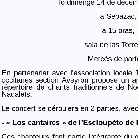
lo dimenge 14 de dece
a Sebazac,
a 15 oras,
sala de las Torr
Mercés de part
En partenariat avec l'association locale T
occitanes section Aveyron propose un ap
répertoire de chants traditionnels de No
Nadalets.
Le concert se déroulera en 2 parties, ave
- « Los cantaires » de l’Escloupèto de
Ces chanteurs font partie intégrante du g