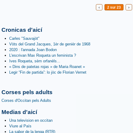
‹
2 sur 23
›
Cronicas d'aicí
Carles "Sauvajòt"
Vòts del Grand Jacques, 1èr de genièr de 1968
2020 : l'annada Joan Bodon
L'escrivan Max Roqueta un feminista ?
Ives Roqueta, sèm orfanèls...
« Dins de patetas rojas » de Maria Roanet »
Legir “Fin de partida”: lo jòc de Florian Vernet
Corses pels adults
Corses d'Occitan pels Adults
Medias d'aicí
Una television en occitan
Viure al País
La sabor de la lenga (RTR)