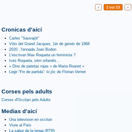
‹
2 sur 23
›
Cronicas d'aicí
Carles "Sauvajòt"
Vòts del Grand Jacques, 1èr de genièr de 1968
2020 : l'annada Joan Bodon
L'escrivan Max Roqueta un feminista ?
Ives Roqueta, sèm orfanèls...
« Dins de patetas rojas » de Maria Roanet »
Legir “Fin de partida”: lo jòc de Florian Vernet
Corses pels adults
Corses d'Occitan pels Adults
Medias d'aicí
Una television en occitan
Viure al País
La sabor de la lenga (RTR)