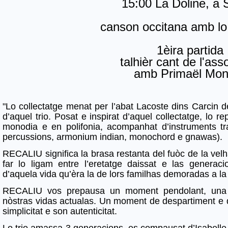
15:00 La Doline, a
canson occitana amb lo 
1èira partida
talhièr cant de l'ass
amb Primaël Mon
"Lo collectatge menat per l’abat Lacoste dins Carcin d
d’aquel trio. Posat e inspirat d’aquel collectatge, lo r
monodia e en polifonia, acompanhat d’instruments tra
percussions, armonium indian, monochord e gnawas).
RECALIU significa la brasa restanta del fuòc de la vel
far lo ligam entre l’eretatge daissat e las generaci
d’aquela vida qu’èra la de lors familhas demoradas a 
RECALIU vos prepausa un moment pendolant, una par
nòstras vidas actualas. Un moment de despartiment e 
simplicitat e son autenticitat.
Lo trio amassa 3 generacions, es compausat d’Isabelle 