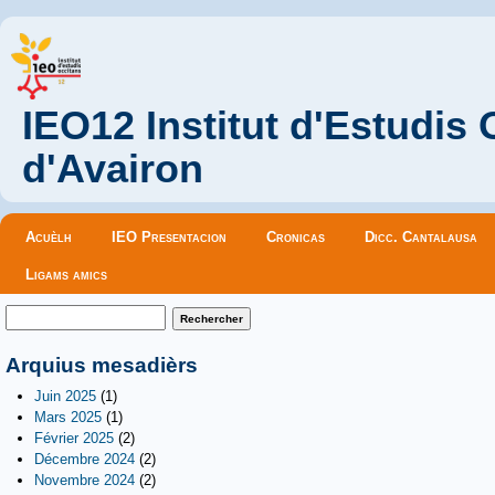
IEO12 Institut d'Estudis
d'Avairon
Menu principal
Acuèlh
IEO Presentacion
Cronicas
Dicc. Cantalausa
Ligams amics
Formulaire de recherche
Rechercher
Arquius mesadièrs
Juin 2025
(1)
Mars 2025
(1)
Février 2025
(2)
Décembre 2024
(2)
Novembre 2024
(2)