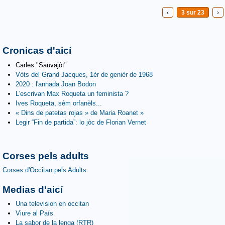
‹
3 sur 23
›
Cronicas d'aicí
Carles "Sauvajòt"
Vòts del Grand Jacques, 1èr de genièr de 1968
2020 : l'annada Joan Bodon
L'escrivan Max Roqueta un feminista ?
Ives Roqueta, sèm orfanèls...
« Dins de patetas rojas » de Maria Roanet »
Legir “Fin de partida”: lo jòc de Florian Vernet
Corses pels adults
Corses d'Occitan pels Adults
Medias d'aicí
Una television en occitan
Viure al País
La sabor de la lenga (RTR)