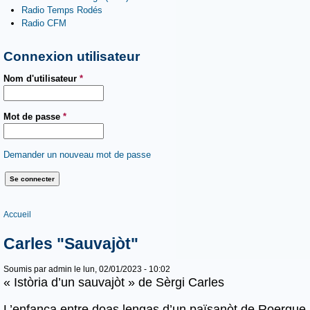
Radio Temps Rodés
Radio CFM
Connexion utilisateur
Nom d'utilisateur
*
Mot de passe
*
Demander un nouveau mot de passe
Vous êtes ici
Accueil
Carles "Sauvajòt"
Soumis par
admin
le lun, 02/01/2023 - 10:02
« Istòria d’un sauvajòt » de Sèrgi Carles
L’enfança entre doas lengas d’un païsanòt de Roergue