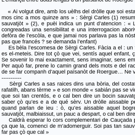
« Ai volgut dire, amb los uèlhs del dròlle que soi esta
mos cinc a mos quinze ans » : Sèrgi Carles (1) resumís
sauvatjòt » (2), e puèi indica un punt d’atencion : « La
congreadas una sensibilitat e una interrogacion abori
defòra de l’escòla, e que jamai nos parlava pas la nòs
pas que francés ? se demanda l’enfant)
Es bèla l’escomesa de Sèrgi Carles. Fàcia a el : un fi
es el-meteis. Dire tot çò que vei, sentís aquel enfan
Se sovenir lo mai exactament, sens imaginar, sens emb
Per aquò far, prene lo camin grand dels mots e del ra
de se far companh d’aquel païsanòt de Roergue… Ne va
-----------
Sèrgi Carles a sas raices dins una bòria, del costat 
rafatilh, abans tèrme » e son monde « sabián pas se viu
que soi tan crentós, e o cal ben dire un bocin sauvatg
saber çò qu’es e a de qué sèrv. Un dròlle aissable p
quand parlan de ieu : ò, qu’es aissable aquel bog
sauvatjòt, malbiaissut, un pauc a despart, o cal ben d
Caldrà esperar lo cors complementari de Cauçada pe
ça que la, comenci de m’adomerguir. Soi pas tan sauva
far pas çò que cal »