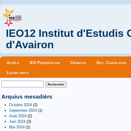
IEO12 Institut d'Estudis
d'Avairon
Menu principal
Acuèlh
IEO Presentacion
Cronicas
Dicc. Cantalausa
Ligams amics
Formulaire de recherche
Rechercher
Arquius mesadièrs
Octobre 2024
(2)
Septembre 2024
(1)
Août 2024
(2)
Juin 2024
(3)
Mai 2024
(1)