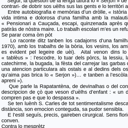
Segur, la question de la lenga tafura lo « Serjon » 
contrari- de dobrir sos uèlhs sus las gents e lo territòri a 
Entre autobiografia e memòrias d’un dròlle, « Istòria
vida intima e dolorosa d’una familha amb la malau
« Pensionari a Cauçada, escapi, quinzenada après qu
patiràs de nòstra maire. Lo trabalh escolari m’es un refu
Se parar coma òm pòt
Lo raconte ditz tanben los cadajorns d’una familh
1970), amb los trabalhs de la bòria, los vesins, los ami
es evident pel legeire de uèi). Aital venon dins l
« tablèus » : l’escodre, lo tuar dels pòrcs, la lessiu, 
catechirme, la bugada, la fèsta del carrejar las garbas
una atencion particulara als ostals e al dedins dels os
qu’aima pas brica lo « Serjon »)… e tanben a l’escòla
apreni »).
Que parle la Rapatantèna, de devinalhas o del conte
descripcion de çò que veson d’uèlhs d’enfant : « un 
compren pas e que lo despassa ».
Se ten luènh S. Carles de tot sentimentalisme descab
distància, son emocion conteguda, sa pudor sensibla.
E l’estil seguís, precis, gaireben cirurgical. Sens flor
conven.
Contra lo mesprètz