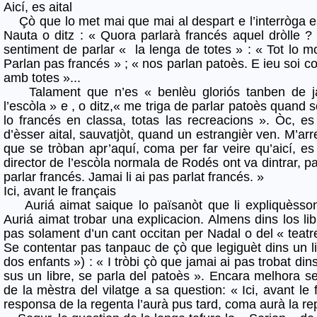
Aicí, es aital
Çò que lo met mai que mai al despart e l’interròga e
Nauta o ditz : « Quora parlarà francés aquel dròlle ?
sentiment de parlar « la lenga de totes » : « Tot lo 
Parlan pas francés » ; « nos parlan patoès. E ieu soi co
amb totes »...
Talament que n’es « benlèu gloriós tanben de ja
l’escòla » e , o ditz,« me triga de parlar patoès quand s
lo francés en classa, totas las recreacions ». Òc, e
d’èsser aital, sauvatjòt, quand un estrangièr ven. M’arr
que se tròban apr’aquí, coma per far veire qu’aicí, es
director de l’escòla normala de Rodés ont va dintrar, par
parlar francés. Jamai li ai pas parlat francés. »
Ici, avant le français
Auriá aimat saique lo païsanòt que li expliquèsson
Auriá aimat trobar una explicacion. Almens dins los li
pas solament d’un cant occitan per Nadal o del « teatre
Se contentar pas tanpauc de çò que legiguèt dins un l
dos enfants ») : « I tròbi çò que jamai ai pas trobat din
sus un libre, se parla del patoès ». Encara melhora 
de la mèstra del vilatge a sa question: « Ici, avant le f
responsa de la regenta l’aurà pus tard, coma aurà la re