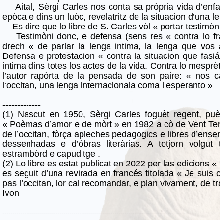
Aital, Sèrgi Carles nos conta sa pròpria vida d’enfa
epòca e dins un luòc, revelatritz de la situacion d’una le
Es dire que lo libre de S. Carles vòl « portar testimòn
Testimòni donc, e defensa (sens res « contra lo fra
drech « de parlar la lenga intima, la lenga que vos a
Defensa e protestacion « contra la situacion que fasi
intima dins totes los actes de la vida. Contra lo mesprè
l’autor rapòrta de la pensada de son paire: « nos ca
l’occitan, una lenga internacionala coma l’esperanto »
-------------
(1) Nascut en 1950, Sèrgi Carles foguèt regent, puèi
« Poèmas d’amor e de mòrt » en 1982 a cò de Vent Terr
de l’occitan, fòrça apleches pedagogics e libres d’ense
dessenhadas e d’òbras literàrias. A totjorn volgut
estrambòrd e capuditge .
(2) Lo libre es estat publicat en 2022 per las edicions « 
es seguit d’una revirada en francés titolada « Je suis
pas l’occitan, lor cal recomandar, e plan vivament, de tr
Ivon
----------------------------------------------------------------------------------------------------