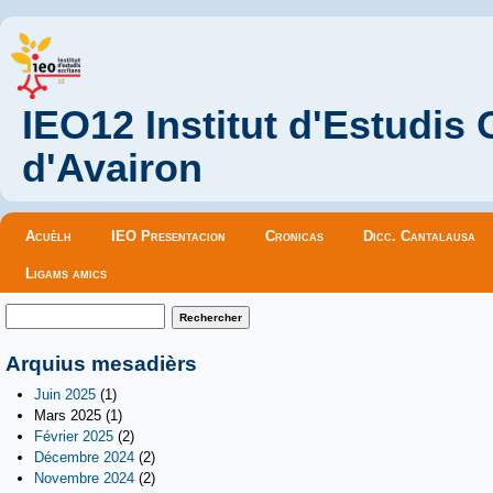
IEO12 Institut d'Estudis
d'Avairon
Menu principal
Acuèlh
IEO Presentacion
Cronicas
Dicc. Cantalausa
Ligams amics
Formulaire de recherche
Rechercher
Arquius mesadièrs
Juin 2025
(1)
Mars 2025
(1)
Février 2025
(2)
Décembre 2024
(2)
Novembre 2024
(2)