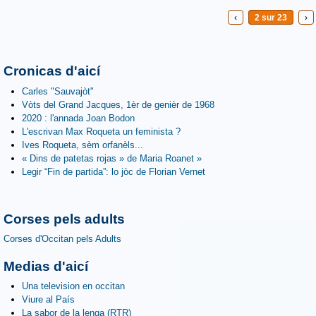
‹
2 sur 23
›
Cronicas d'aicí
Carles "Sauvajòt"
Vòts del Grand Jacques, 1èr de genièr de 1968
2020 : l'annada Joan Bodon
L'escrivan Max Roqueta un feminista ?
Ives Roqueta, sèm orfanèls...
« Dins de patetas rojas » de Maria Roanet »
Legir “Fin de partida”: lo jòc de Florian Vernet
Corses pels adults
Corses d'Occitan pels Adults
Medias d'aicí
Una television en occitan
Viure al País
La sabor de la lenga (RTR)