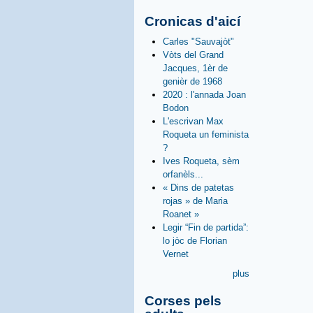
Cronicas d'aicí
Carles "Sauvajòt"
Vòts del Grand
Jacques, 1èr de
genièr de 1968
2020 : l'annada Joan
Bodon
L'escrivan Max
Roqueta un feminista
?
Ives Roqueta, sèm
orfanèls...
« Dins de patetas
rojas » de Maria
Roanet »
Legir “Fin de partida”:
lo jòc de Florian
Vernet
plus
Corses pels