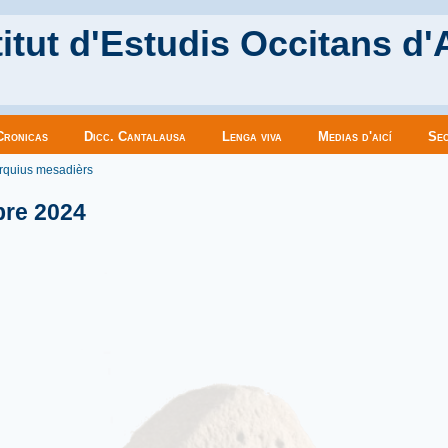
itut d'Estudis Occitans d'
Cronicas
Dicc. Cantalausa
Lenga viva
Medias d'aicí
Sec
es ici
rquius mesadièrs
bre 2024