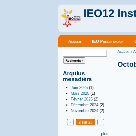
IEO12 Inst
Menu principal
Acuèlh
IEO Presentacion
Vous êt
Formulaire de recherche
Accueil
»
A
Rechercher
Octo
Arquius
mesadièrs
Juin 2025
(1)
Mars 2025
(1)
Février 2025
(2)
Décembre 2024
(2)
Novembre 2024
(2)
‹
2 sur 23
›
plus