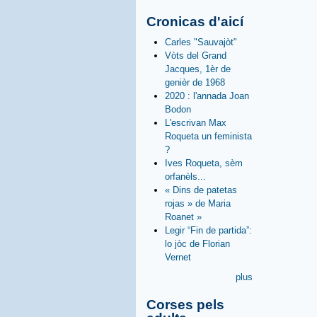
Cronicas d'aicí
Carles "Sauvajòt"
Vòts del Grand
Jacques, 1èr de
genièr de 1968
2020 : l'annada Joan
Bodon
L'escrivan Max
Roqueta un feminista
?
Ives Roqueta, sèm
orfanèls...
« Dins de patetas
rojas » de Maria
Roanet »
Legir “Fin de partida”:
lo jòc de Florian
Vernet
plus
Corses pels