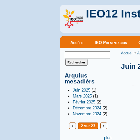
IEO12 Inst
Menu principal
Acuèlh
IEO Presentacion
Vous êt
Formulaire de recherche
Accueil
»
A
Rechercher
Juin 
Arquius
mesadièrs
Juin 2025
(1)
Mars 2025
(1)
Février 2025
(2)
Décembre 2024
(2)
Novembre 2024
(2)
‹
2 sur 23
›
plus