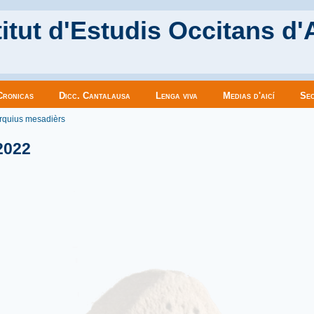
itut d'Estudis Occitans d'
Cronicas
Dicc. Cantalausa
Lenga viva
Medias d'aicí
Sec
es ici
rquius mesadièrs
2022