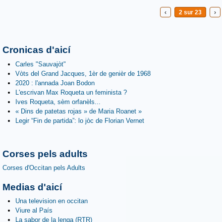
‹
2 sur 23
›
Cronicas d'aicí
Carles "Sauvajòt"
Vòts del Grand Jacques, 1èr de genièr de 1968
2020 : l'annada Joan Bodon
L'escrivan Max Roqueta un feminista ?
Ives Roqueta, sèm orfanèls...
« Dins de patetas rojas » de Maria Roanet »
Legir “Fin de partida”: lo jòc de Florian Vernet
Corses pels adults
Corses d'Occitan pels Adults
Medias d'aicí
Una television en occitan
Viure al País
La sabor de la lenga (RTR)