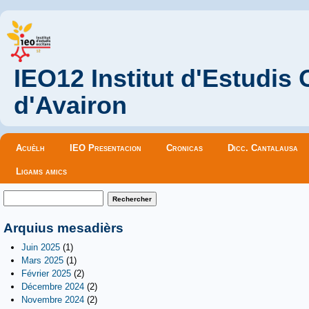
IEO12 Institut d'Estudis
d'Avairon
Menu principal
Acuèlh
IEO Presentacion
Cronicas
Dicc. Cantalausa
Ligams amics
Formulaire de recherche
Rechercher
Arquius mesadièrs
Juin 2025
(1)
Mars 2025
(1)
Février 2025
(2)
Décembre 2024
(2)
Novembre 2024
(2)