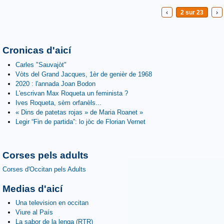
‹
2 sur 23
›
Cronicas d'aicí
Carles "Sauvajòt"
Vòts del Grand Jacques, 1èr de genièr de 1968
2020 : l'annada Joan Bodon
L'escrivan Max Roqueta un feminista ?
Ives Roqueta, sèm orfanèls...
« Dins de patetas rojas » de Maria Roanet »
Legir “Fin de partida”: lo jòc de Florian Vernet
Corses pels adults
Corses d'Occitan pels Adults
Medias d'aicí
Una television en occitan
Viure al País
La sabor de la lenga (RTR)