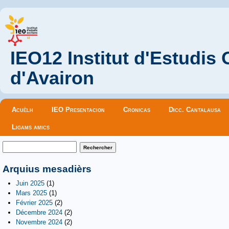
IEO12 Institut d'Estudis
d'Avairon
Menu principal
Acuèlh
IEO Presentacion
Cronicas
Dicc. Cantalausa
Ligams amics
Formulaire de recherche
Rechercher
Arquius mesadièrs
Juin 2025
(1)
Mars 2025
(1)
Février 2025
(2)
Décembre 2024
(2)
Novembre 2024
(2)