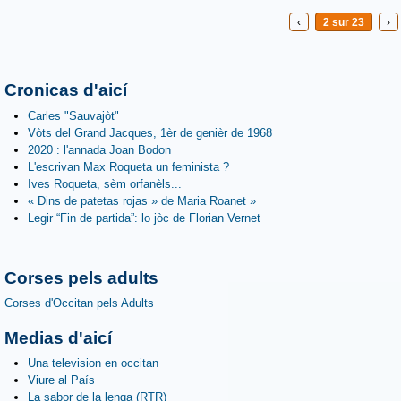
‹
2 sur 23
›
Cronicas d'aicí
Carles "Sauvajòt"
Vòts del Grand Jacques, 1èr de genièr de 1968
2020 : l'annada Joan Bodon
L'escrivan Max Roqueta un feminista ?
Ives Roqueta, sèm orfanèls...
« Dins de patetas rojas » de Maria Roanet »
Legir “Fin de partida”: lo jòc de Florian Vernet
Corses pels adults
Corses d'Occitan pels Adults
Medias d'aicí
Una television en occitan
Viure al País
La sabor de la lenga (RTR)