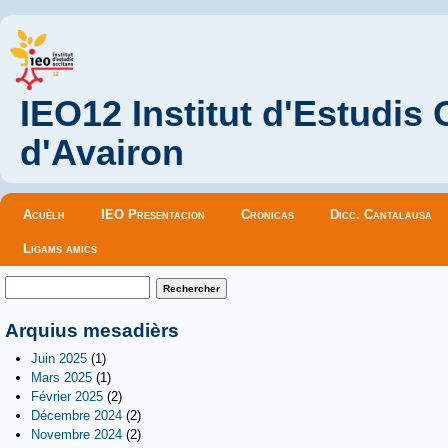
IEO12 Institut d'Estudis
d'Avairon
Menu principal
Acuèlh
IEO Presentacion
Cronicas
Dicc. Cantalausa
Ligams amics
Formulaire de recherche
Rechercher
Arquius mesadièrs
Juin 2025
(1)
Mars 2025
(1)
Février 2025
(2)
Décembre 2024
(2)
Novembre 2024
(2)