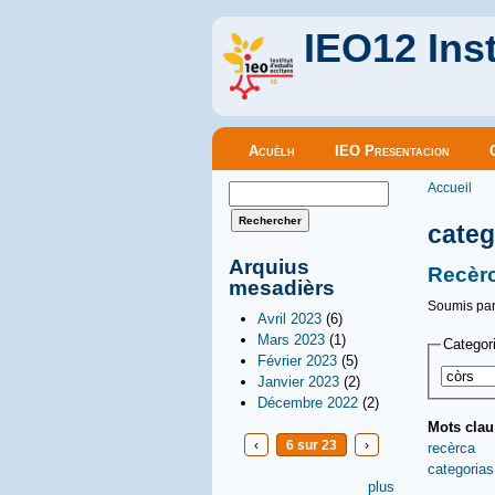
IEO12 Inst
Menu principal
Acuèlh
IEO Presentacion
Vous êt
Formulaire de recherche
Accueil
Rechercher
categ
Arquius
Recèrc
mesadièrs
Soumis pa
Avril 2023
(6)
Mars 2023
(1)
Categor
Février 2023
(5)
Janvier 2023
(2)
Décembre 2022
(2)
Mots cla
‹
6 sur 23
›
recèrca
categorias
plus