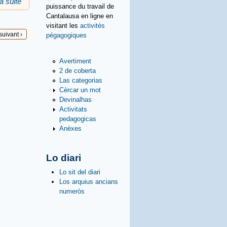
la suite
de Recèrca per categorias
puissance du travail de
Cantalausa en ligne en
visitant les
activités
suivant ›
pégagogiques
Avertiment
2 de coberta
Las categorias
Cèrcar un mot
Devinalhas
Activitats
pedagogicas
Anèxes
Lo diari
Lo sit del diari
Los arquius ancians
numeròs