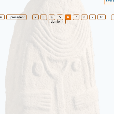
Lire 
er
‹ précédent
…
2
3
4
5
6
7
8
9
10
…
dernier »