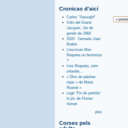
Cronicas d'aicí
Carles "Sauvajòt"
Pages
« premi
Vòts del Grand
Jacques, 1èr de
genièr de 1968
2020 : l'annada Joan
Bodon
L'escrivan Max
Roqueta un feminista
?
Ives Roqueta, sèm
orfanèls...
« Dins de patetas
rojas » de Maria
Roanet »
Legir “Fin de partida”:
lo jòc de Florian
Vernet
plus
Corses pels