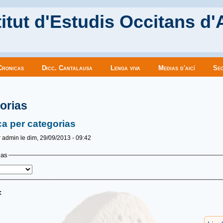
itut d'Estudis Occitans d'
Cronicas
Dicc. Cantalausa
Lenga viva
Medias d'aicí
Sec
es ici
orias
a per categorias
r
admin
le dim, 29/09/2013 - 09:42
ias
u: